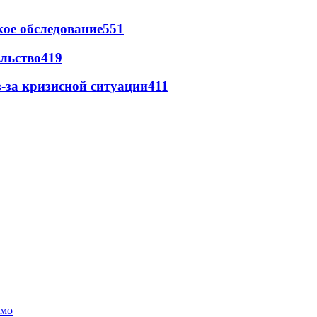
ое обследование
551
льство
419
-за кризисной ситуации
411
амо