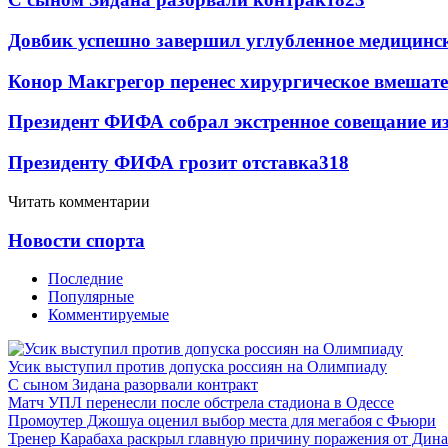
Довбик успешно завершил углубленное медицинск
Конор Макгрегор перенес хирургическое вмешате
Президент ФИФА собрал экстренное совещание из
Президенту ФИФА грозит отставка
318
Читать комментарии
Новости спорта
Последние
Популярные
Комментируемые
Усик выступил против допуска россиян на Олимпиаду
С сыном Зидана разорвали контракт
Матч УПЛ перенесли после обстрела стадиона в Одессе
Промоутер Джошуа оценил выбор места для мегабоя с Фьюри
Тренер Карабаха раскрыл главную причину поражения от Дин