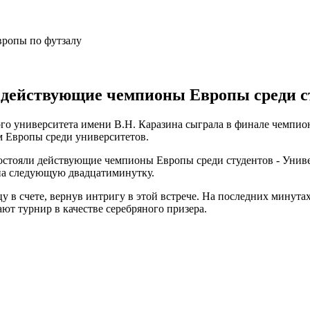
 действующие чемпионы Европы среди ст
ого университета имени В.Н. Каразина сыграла в финале чемпио
м Европы среди университетов.
остояли действующие чемпионы Европы среди студентов - Унив
 на следующую двадцатиминутку.
у в счете, вернув интригу в этой встрече. На последних минут
ют турнир в качестве серебряного призера.