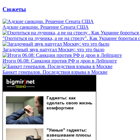
Сюжеты
Адские санкции. Решение Сената США
"Охотиться на лучника, а не на стрелу". Как Украине бороться 
Загадочный звук напугал Москву: что это было
Итоги 06.08: Санкции против РФ и дрон в Лейпциге
Банкет генералов. Последствия взрыва в Москве