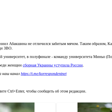
аниил Абакшина не отличился забитым мячом. Таким образом, К
ди ЗВО.
 университет, в полуфинале - команду университета Миньо (По
 среди женщин
сборная Украины уступила России
.
а наш канал
https://t.me/korrespondentnet
те Ctrl+Enter, чтобы сообщить об этом редакции.