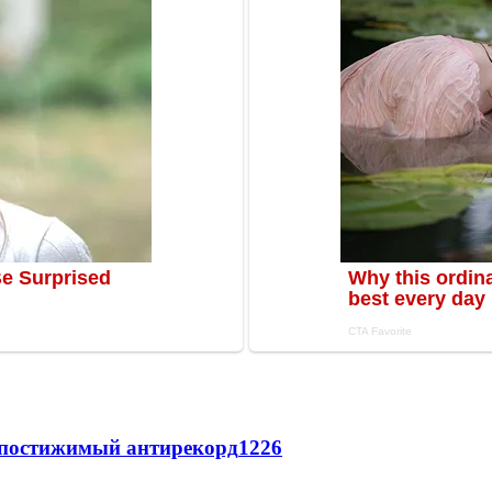
непостижимый антирекорд
1226