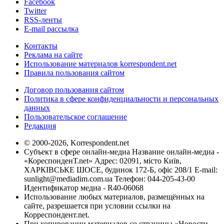
Facebook
Twitter
RSS-ленты
E-mail рассылка
Контакты
Реклама на сайте
Использование материалов korrespondent.net
Правила пользования сайтом
Договор пользования сайтом
Политика в сфере конфиденциальности и персональных
данных
Пользовательское соглашение
Редакция
© 2000-2026, Korrespondent.net
Субъект в сфере онлайн-медиа Название онлайн-медиа -
«КореспонденТ.net» Адрес: 02091, місто Київ,
ХАРКІВСЬКЕ ШОСЕ, будинок 172-Б, офіс 208/1 E-mail:
sunlight@mediadim.com.ua
Телефон: 044-205-43-00
Идентификатор медиа - R40-06068
Использование любых материалов, размещённых на
сайте, разрешается при условии ссылки на
Корреспондент.net.
При копировании материалов со страницы «Новости