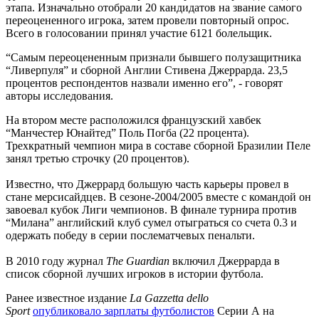
этапа. Изначально отобрали 20 кандидатов на звание самого
переоцененного игрока, затем провели повторный опрос.
Всего в голосовании принял участие 6121 болельщик.
“Самым переоцененным признали бывшего полузащитника
“Ливерпуля” и сборной Англии Стивена Джеррарда. 23,5
процентов респондентов назвали именно его”, - говорят
авторы исследования.
На втором месте расположился французский хавбек
“Манчестер Юнайтед” Поль Погба (22 процента).
Трехкратный чемпион мира в составе сборной Бразилии Пеле
занял третью строчку (20 процентов).
Известно, что Джеррард большую часть карьеры провел в
стане мерсисайдцев. В сезоне-2004/2005 вместе с командой он
завоевал кубок Лиги чемпионов. В финале турнира против
“Милана” английский клуб сумел отыграться со счета 0.3 и
одержать победу в серии послематчевых пенальти.
В 2010 году журнал
The Guardian
включил Джеррарда в
список сборной лучших игроков в истории футбола.
Ранее известное издание
La Gazzetta dello
Sport
опубликовало зарплаты футболистов
Серии А на