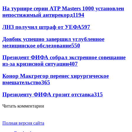
На турнире серии ATP Masters 1000 установлен
непостижимый антирекорд
1194
ЛНЗ получил штраф от УЕФА
597
Довбик успешно завершил углубленное
медицинское обследование
550
Президент ФИФА собрал экстренное совещание
из-за кризисной ситуации
407
Конор Макгрегор перенес хирургическое
вмешательство
365
Президенту ФИФА грозит отставка
315
Читать комментарии
Полная версия сайта