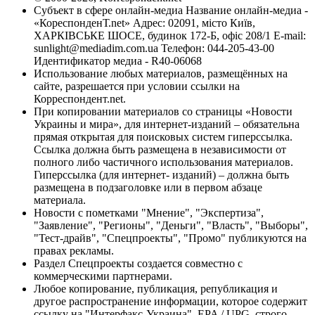
Субъект в сфере онлайн-медиа Название онлайн-медиа -
«КореспонденТ.net» Адрес: 02091, місто Київ,
ХАРКІВСЬКЕ ШОСЕ, будинок 172-Б, офіс 208/1 E-mail:
sunlight@mediadim.com.ua
Телефон: 044-205-43-00
Идентификатор медиа - R40-06068
Использование любых материалов, размещённых на
сайте, разрешается при условии ссылки на
Корреспондент.net.
При копировании материалов со страницы «Новости
Украины и мира», для интернет-изданий – обязательна
прямая открытая для поисковых систем гиперссылка.
Ссылка должна быть размещена в независимости от
полного либо частичного использования материалов.
Гиперссылка (для интернет- изданий) – должна быть
размещена в подзаголовке или в первом абзаце
материала.
Новости с пометками "Мнение", "Экспертиза",
"Заявление", "Регионы", "Деньги", "Власть", "Выборы",
"Тест-драйв", "Спецпроекты", "Промо" публикуются на
правах рекламы.
Раздел Спецпроекты создается совместно с
коммерческими партнерами.
Любое копирование, публикация, републикация и
другое распространение информации, которое содержит
ссылку на "Интерфакс-Украина", EPA / UPG, строго