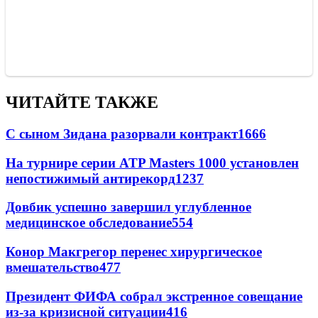
ЧИТАЙТЕ ТАКЖЕ
С сыном Зидана разорвали контракт
1666
На турнире серии ATP Masters 1000 установлен
непостижимый антирекорд
1237
Довбик успешно завершил углубленное
медицинское обследование
554
Конор Макгрегор перенес хирургическое
вмешательство
477
Президент ФИФА собрал экстренное совещание
из-за кризисной ситуации
416