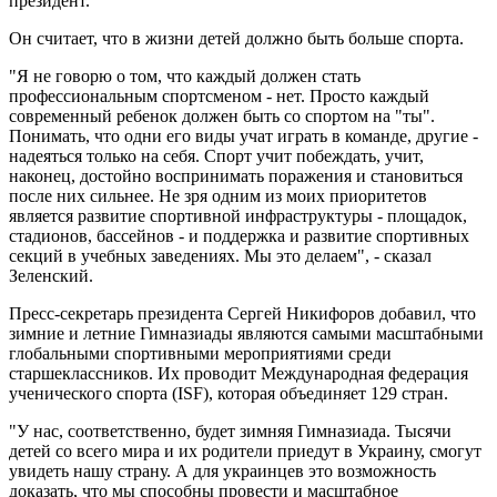
президент.
Он считает, что в жизни детей должно быть больше спорта.
"Я не говорю о том, что каждый должен стать
профессиональным спортсменом - нет. Просто каждый
современный ребенок должен быть со спортом на "ты".
Понимать, что одни его виды учат играть в команде, другие -
надеяться только на себя. Спорт учит побеждать, учит,
наконец, достойно воспринимать поражения и становиться
после них сильнее. Не зря одним из моих приоритетов
является развитие спортивной инфраструктуры - площадок,
стадионов, бассейнов - и поддержка и развитие спортивных
секций в учебных заведениях. Мы это делаем", - сказал
Зеленский.
Пресс-секретарь президента Сергей Никифоров добавил, что
зимние и летние Гимназиады являются самыми масштабными
глобальными спортивными мероприятиями среди
старшеклассников. Их проводит Международная федерация
ученического спорта (ISF), которая объединяет 129 стран.
"У нас, соответственно, будет зимняя Гимназиада. Тысячи
детей со всего мира и их родители приедут в Украину, смогут
увидеть нашу страну. А для украинцев это возможность
доказать, что мы способны провести и масштабное