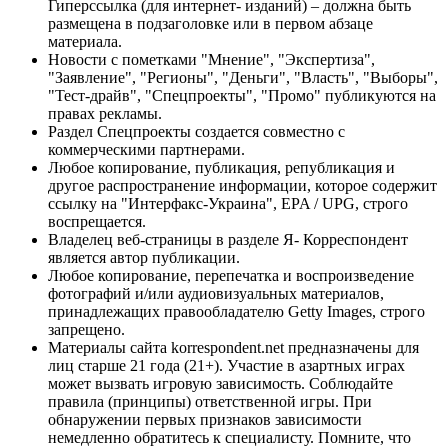
Гиперссылка (для интернет- изданий) – должна быть
размещена в подзаголовке или в первом абзаце
материала.
Новости с пометками "Мнение", "Экспертиза",
"Заявление", "Регионы", "Деньги", "Власть", "Выборы",
"Тест-драйв", "Спецпроекты", "Промо" публикуются на
правах рекламы.
Раздел Спецпроекты создается совместно с
коммерческими партнерами.
Любое копирование, публикация, републикация и
другое распространение информации, которое содержит
ссылку на "Интерфакс-Украина", EPA / UPG, строго
воспрещается.
Владелец веб-страницы в разделе Я- Корреспондент
является автор публикации.
Любое копирование, перепечатка и воспроизведение
фотографий и/или аудиовизуальных материалов,
принадлежащих правообладателю Getty Images, строго
запрещено.
Материалы сайта korrespondent.net предназначены для
лиц старше 21 года (21+). Участие в азартных играх
может вызвать игровую зависимость. Соблюдайте
правила (принципы) ответственной игры. При
обнаружении первых признаков зависимости
немедленно обратитесь к специалисту. Помните, что