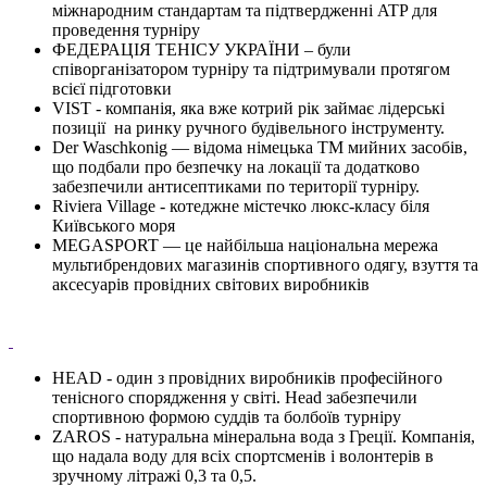
міжнародним стандартам та підтвердженні ATP для
проведення турніру
ФЕДЕРАЦІЯ ТЕНІСУ УКРАЇНИ – були
співорганізатором турніру та підтримували протягом
всієї підготовки
VIST - компанія, яка вже котрий рік займає лідерські
позиції на ринку ручного будівельного інструменту.
Der Waschkonig — відома німецька ТМ мийних засобів,
що подбали про безпечку на локації та додатково
забезпечили антисептиками по території турніру.
Riviera Village - котеджне містечко люкс-класу біля
Київського моря
MEGASPORT — це найбільша національна мережа
мультибрендових магазинів спортивного одягу, взуття та
аксесуарів провідних світових виробників
HEAD - один з провідних виробників професійного
тенісного спорядження у світі. Head забезпечили
спортивною формою суддів та болбоїв турніру
ZAROS - натуральна мінеральна вода з Греції. Компанія,
що надала воду для всіх спортсменів і волонтерів в
зручному літражі 0,3 та 0,5.