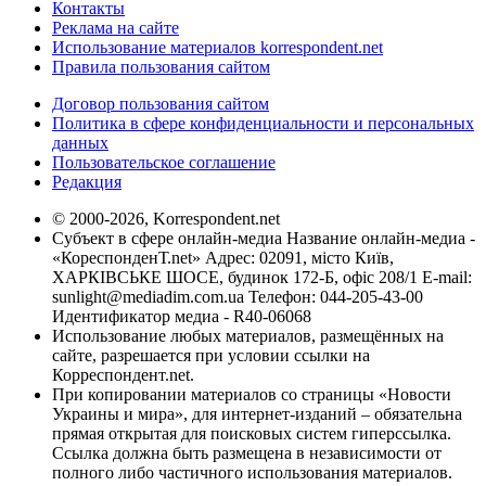
Контакты
Реклама на сайте
Использование материалов korrespondent.net
Правила пользования сайтом
Договор пользования сайтом
Политика в сфере конфиденциальности и персональных
данных
Пользовательское соглашение
Редакция
© 2000-2026, Korrespondent.net
Субъект в сфере онлайн-медиа Название онлайн-медиа -
«КореспонденТ.net» Адрес: 02091, місто Київ,
ХАРКІВСЬКЕ ШОСЕ, будинок 172-Б, офіс 208/1 E-mail:
sunlight@mediadim.com.ua
Телефон: 044-205-43-00
Идентификатор медиа - R40-06068
Использование любых материалов, размещённых на
сайте, разрешается при условии ссылки на
Корреспондент.net.
При копировании материалов со страницы «Новости
Украины и мира», для интернет-изданий – обязательна
прямая открытая для поисковых систем гиперссылка.
Ссылка должна быть размещена в независимости от
полного либо частичного использования материалов.