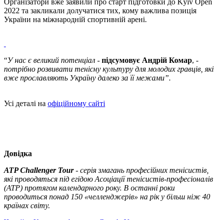
Організатори вже заявили про старт підготовки до Kyiv Open
2022 та закликали долучатися тих, кому важлива позиція
України на міжнародній спортивній арені.
“
У нас є великий потенціал
-
підсумовує Андрій Комар
, -
потрібно розвивати тенісну культуру для молодих гравців, які
вже прославляють Україну далеко за її межами”.
Усі деталі на
офіційному сайті
Довідка
ATP Challenger Tour
-
серія змагань професійних тенісистів,
які проводяться під егідою Асоціації тенісистів-професіоналів
(АТР) протягом календарного року. В останні роки
проводиться понад 150 «челленджерів» на рік у більш ніж 40
країнах світу.