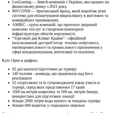
LeoGaming — fintech-компанія з України, яка працює на
фінансовому ринку з 2021 року.
MYCOND — британський бренд, який виробляє різні
системи для облаштування мікроклімату в житлових та
комерційних приміщеннях
АМІКС - група компаній, що пропонує широкий
комплекс послуг зі створення інженерної
інфраструктури обєктів нерухомості.
“Торговий дім Клімат Країни” - офіційний
ексклюзивний дистриб’ютор техніки побутового,
напівпромислового та промислового призначення у
сфері кондиціонування, вентиляції та опалення.
Kyiv Open в цифрах:
92 дні шаленої підготовки до турніру
140 чоловік - команда, що працювала над його
реалізацією
52 спортсмени та їх супроводжуючі взяли участь в
турнірі, серед яких представники 17 країн
1000 кв.метрів ковроліну та 500 кв. метрів банеру
використано для підготовки локації
більше 2900 літрів води випито за тиждень турніру
більше 600 відміток у соціальних мережах