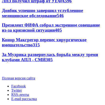
ЛНЗ получил штраф от УЕФА
596
Довбик успешно завершил углубленное
медицинское обследование
546
Президент ФИФА собрал экстренное совещание
из-за кризисной ситуации
405
Конор Макгрегор перенес хирургическое
вмешательство
315
За Мудрика развернулась борьба между тремя
клубами АПЛ - СМИ
305
Полная версия сайта
Facebook
Twitter
RSS-ленты
E-mail рассылка