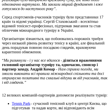
однозначно вартувало. Ми заклали міцний фундамент і вже
готуємося до наступного року”.
Серед спортсменів-учасників турніру були представники 17
країн та відомі українці. Сергій Стаховський - всесвітньо
відомий тенісист-професіонал, підтримав змагання та став
обличчям міжнародного турніру в Україні.
Організатори зізнаються, що побоювались порожніх трибун
через низький рівень розвитку тенісу в країні, але фінальний
день порадував повною посадкою глядачів, враховуючи
карантинні обмеження.
“
Ми ризикнули - і у нас все вдалося
-
ділиться враженнями
головний організатор турніру та, одночасно, спонсор і
партнер заходу, Андрій Комар
-
Нам сприяла погода, ми
змогли виконати всі правила міжнародної спільноти та досі
отримуємо позитивні та схвальні відгуки як від учасників, так
і від глядачів.”
12 великих компаній-партнерів допомогли реалізувати турнір:
Tennis Park
– сучасний тенісний клуб в центрі Києва, що
підготував та надав корти, які відповідають всім