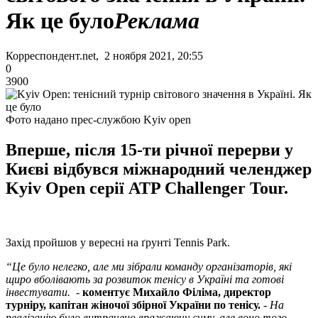
Як це було
Реклама
Корреспондент.net, 2 ноября 2021, 20:55
0
3900
Фото надано прес-службою Kyiv open
Вперше, після 15-ти річної перерви у
Києві відбувся міжнародний челенджер
Kyiv Open серії ATP Challenger Tour.
Захід пройшов у вересні на ґрунті Tennis Park.
“Це було нелегко, але ми зібрали команду організаторів, які
щиро вболівають за розвиток тенісу в Україні та готові
інвестувати.
-
коментує Михайло Філіма, директор
турніру, капітан жіночої збірної України по тенісу.
-
На
реалізацію було витрачено вражаючу суму, але воно того