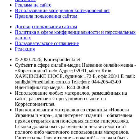
Реклама на сайте
Использование материалов korrespondent.net
Правила пользования сайтом
Договор пользования сайтом
Политика в сфере конфиденциальности и персональных
данных
Пользовательское соглашение
Редакция
© 2000-2026, Korrespondent.net
Субъект в сфере онлайн-медиа Название онлайн-медиа -
«КореспонденТ.net» Адрес: 02091, місто Київ,
ХАРКІВСЬКЕ ШОСЕ, будинок 172-Б, офіс 208/1 E-mail:
sunlight@mediadim.com.ua
Телефон: 044-205-43-00
Идентификатор медиа - R40-06068
Использование любых материалов, размещённых на
сайте, разрешается при условии ссылки на
Корреспондент.net.
При копировании материалов со страницы «Новости
Украины и мира», для интернет-изданий – обязательна
прямая открытая для поисковых систем гиперссылка.
Ссылка должна быть размещена в независимости от
полного либо частичного использования материалов.
Гиперссылка (для интернет- изданий) – должна быть