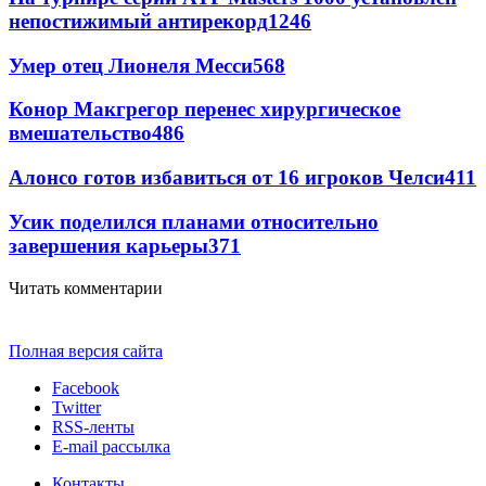
непостижимый антирекорд
1246
Умер отец Лионеля Месси
568
Конор Макгрегор перенес хирургическое
вмешательство
486
Алонсо готов избавиться от 16 игроков Челси
411
Усик поделился планами относительно
завершения карьеры
371
Читать комментарии
Полная версия сайта
Facebook
Twitter
RSS-ленты
E-mail рассылка
Контакты