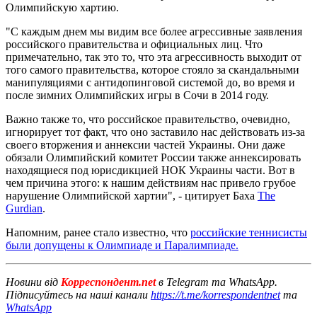
Олимпийскую хартию.
"С каждым днем мы видим все более агрессивные заявления
российского правительства и официальных лиц. Что
примечательно, так это то, что эта агрессивность выходит от
того самого правительства, которое стояло за скандальными
манипуляциями с антидопинговой системой до, во время и
после зимних Олимпийских игры в Сочи в 2014 году.
Важно также то, что российское правительство, очевидно,
игнорирует тот факт, что оно заставило нас действовать из-за
своего вторжения и аннексии частей Украины. Они даже
обязали Олимпийский комитет России также аннексировать
находящиеся под юрисдикцией НОК Украины части. Вот в
чем причина этого: к нашим действиям нас привело грубое
нарушение Олимпийской хартии", - цитирует Баха
The
Gurdian
.
Напомним, ранее стало известно, что
российские теннисисты
были допущены к Олимпиаде и Паралимпиаде.
Новини від
Корреспондент.net
в Telegram та WhatsApp.
Підписуйтесь на наші канали
https://t.me/korrespondentnet
та
WhatsApp