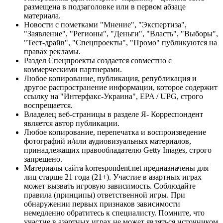
размещена в подзаголовке или в первом абзаце
материала.
Новости с пометками "Мнение", "Экспертиза",
"Заявление", "Регионы", "Деньги", "Власть", "Выборы",
"Тест-драйв", "Спецпроекты", "Промо" публикуются на
правах рекламы.
Раздел Спецпроекты создается совместно с
коммерческими партнерами.
Любое копирование, публикация, републикация и
другое распространение информации, которое содержит
ссылку на "Интерфакс-Украина", EPA / UPG, строго
воспрещается.
Владелец веб-страницы в разделе Я- Корреспондент
является автор публикации.
Любое копирование, перепечатка и воспроизведение
фотографий и/или аудиовизуальных материалов,
принадлежащих правообладателю Getty Images, строго
запрещено.
Материалы сайта korrespondent.net предназначены для
лиц старше 21 года (21+). Участие в азартных играх
может вызвать игровую зависимость. Соблюдайте
правила (принципы) ответственной игры. При
обнаружении первых признаков зависимости
немедленно обратитесь к специалисту. Помните, что
участие в азартных играх не может являться источником