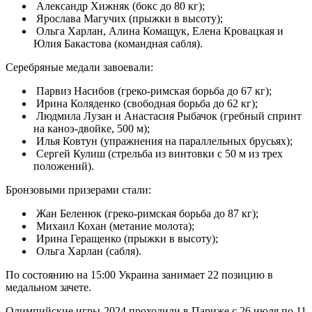
Александр Хижняк (бокс до 80 кг);
Ярослава Магучих (прыжки в высоту);
Ольга Харлан, Алина Комащук, Елена Кровацкая и
Юлия Бакастова (командная сабля).
Серебряные медали завоевали:
Парвиз Насибов (греко-римская борьба до 67 кг);
Ирина Коляденко (свободная борьба до 62 кг);
Людмила Лузан и Анастасия Рыбачок (гребный спринт
на каноэ-двойке, 500 м);
Илья Ковтун (упражнения на параллельных брусьях);
Сергей Кулиш (стрельба из винтовки с 50 м из трех
положений).
Бронзовыми призерами стали:
Жан Беленюк (греко-римская борьба до 87 кг);
Михаил Кохан (метание молота);
Ирина Геращенко (прыжки в высоту);
Ольга Харлан (сабля).
По состоянию на 15:00 Украина занимает 22 позицию в
медальном зачете.
Олимпийские игры-2024 проходили в Париже с 26 июля по 11