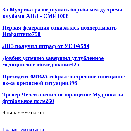
За Мудрика развернулась борьба между тремя
клубами АПЛ - СМИ
1008
Первая федерация отказалась поддерживать
Инфантино
750
ЛНЗ получил штраф от УЕФА
594
Довбик успешно завершил углубленное
медицинское обследование
425
Президент ФИФА собрал экстренное совещание
из-за кризисной ситуации
396
Тренер Челси оценил возвращение Мудрика на
футбольное поле
260
Читать комментарии
Полная версия сайта