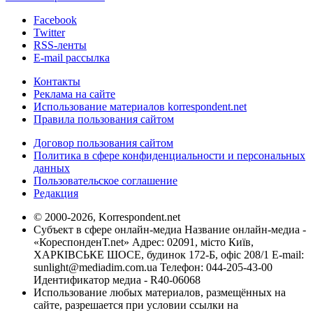
Facebook
Twitter
RSS-ленты
E-mail рассылка
Контакты
Реклама на сайте
Использование материалов korrespondent.net
Правила пользования сайтом
Договор пользования сайтом
Политика в сфере конфиденциальности и персональных
данных
Пользовательское соглашение
Редакция
© 2000-2026, Korrespondent.net
Субъект в сфере онлайн-медиа Название онлайн-медиа -
«КореспонденТ.net» Адрес: 02091, місто Київ,
ХАРКІВСЬКЕ ШОСЕ, будинок 172-Б, офіс 208/1 E-mail:
sunlight@mediadim.com.ua
Телефон: 044-205-43-00
Идентификатор медиа - R40-06068
Использование любых материалов, размещённых на
сайте, разрешается при условии ссылки на