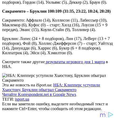
подборов), Гордон (14), Уильямс (5), Деккер (2), Браун (0).
Сакраменто – Бруклин 100:109 (31:35, 23:22, 18:24, 28:28)
Сакраменто: Аффлало (14), Коллисон (11), Лабиссьер (10),
Маклемор (6), Куфос (0) – старт; Хилд (16), Лоусон (15 + 9
передач), Эванс (15), Коули-Стайн (9), Толливер (4).
Бруклин: Лопес (24 + 8 подборов), Лин (17), ЛеВерт (13 + 7
подборов), Фой (8), Холлис-Джефферсон (7) – старт; Уайтхэд
(14), Динуидди (6), Харрис (6), Букер (6 + 8 подборов),
Килпатрик (4), Эйси (4), Хэмилтон (0).
Смотрите также другие
результаты игрового дня 1 марта
в
НБА.
Эта же новость на iSport.ua:
НБА: Клипперс уступили
Хьюстону, Бруклин обыграл Сакраменто
Читайте Korrespondent.net в Google News
ТЕГИ:
isport.ua
Если вы заметили ошибку, выделите необходимый текст и
нажмите Ctrl+Enter, чтобы сообщить об этом редакции.