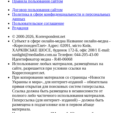
Правила пользования сайтом
Договор пользования сайтом
Политика в сфере конфиденциальности и персональных
данных
Пользовательское соглашение
Редакция
© 2000-2026, Korrespondent.net
Субъект в сфере онлайн-медиа Название онлайн-медиа -
«КореспонденТ.net» Адрес: 02091, місто Київ,
ХАРКІВСЬКЕ ШОСЕ, будинок 172-Б, офіс 208/1 E-mail:
sunlight@mediadim.com.ua
Телефон: 044-205-43-00
Идентификатор медиа - R40-06068
Использование любых материалов, размещённых на
сайте, разрешается при условии ссылки на
Корреспондент.net.
При копировании материалов со страницы «Новости
Украины и мира», для интернет-изданий – обязательна
прямая открытая для поисковых систем гиперссылка.
Ссылка должна быть размещена в независимости от
полного либо частичного использования материалов.
Гиперссылка (для интернет- изданий) – должна быть
размещена в подзаголовке или в первом абзаце
материала.