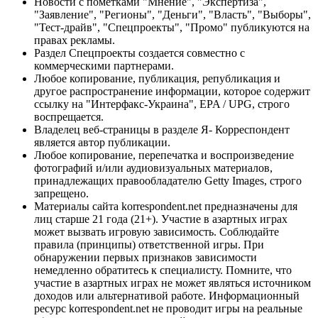
Новости с пометками "Мнение", "Экспертиза",
"Заявление", "Регионы", "Деньги", "Власть", "Выборы",
"Тест-драйв", "Спецпроекты", "Промо" публикуются на
правах рекламы.
Раздел Спецпроекты создается совместно с
коммерческими партнерами.
Любое копирование, публикация, републикация и
другое распространение информации, которое содержит
ссылку на "Интерфакс-Украина", EPA / UPG, строго
воспрещается.
Владелец веб-страницы в разделе Я- Корреспондент
является автор публикации.
Любое копирование, перепечатка и воспроизведение
фотографий и/или аудиовизуальных материалов,
принадлежащих правообладателю Getty Images, строго
запрещено.
Материалы сайта korrespondent.net предназначены для
лиц старше 21 года (21+). Участие в азартных играх
может вызвать игровую зависимость. Соблюдайте
правила (принципы) ответственной игры. При
обнаружении первых признаков зависимости
немедленно обратитесь к специалисту. Помните, что
участие в азартных играх не может являться источником
доходов или альтернативой работе. Информационный
ресурс korrespondent.net не проводит игры на реальные