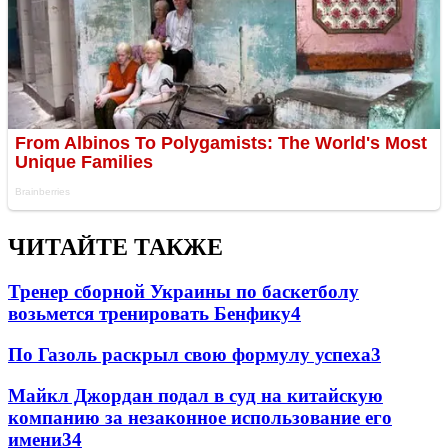
ЧИТАЙТЕ ТАКЖЕ
Тренер сборной Украины по баскетболу
возьмется тренировать Бенфику
4
По Газоль раскрыл свою формулу успеха
3
Майкл Джордан подал в суд на китайскую
компанию за незаконное использование его
имени
3
4