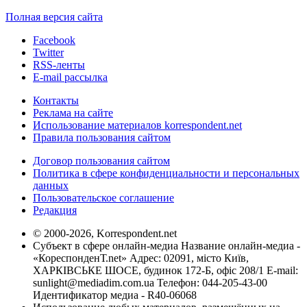
Полная версия сайта
Facebook
Twitter
RSS-ленты
E-mail рассылка
Контакты
Реклама на сайте
Использование материалов korrespondent.net
Правила пользования сайтом
Договор пользования сайтом
Политика в сфере конфиденциальности и персональных
данных
Пользовательское соглашение
Редакция
© 2000-2026, Korrespondent.net
Субъект в сфере онлайн-медиа Название онлайн-медиа -
«КореспонденТ.net» Адрес: 02091, місто Київ,
ХАРКІВСЬКЕ ШОСЕ, будинок 172-Б, офіс 208/1 E-mail:
sunlight@mediadim.com.ua
Телефон: 044-205-43-00
Идентификатор медиа - R40-06068