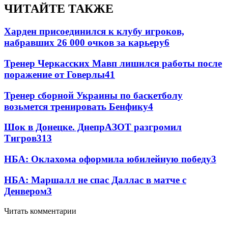
ЧИТАЙТЕ ТАКЖЕ
Харден присоединился к клубу игроков,
набравших 26 000 очков за карьеру
6
Тренер Черкасских Мавп лишился работы после
поражение от Говерлы
4
1
Тренер сборной Украины по баскетболу
возьмется тренировать Бенфику
4
Шок в Донецке. ДнепрАЗОТ разгромил
Тигров
3
13
НБА: Оклахома оформила юбилейную победу
3
НБА: Маршалл не спас Даллас в матче с
Денвером
3
Читать комментарии