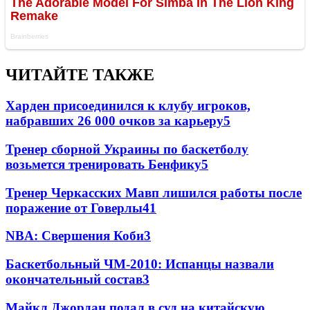
ЧИТАЙТЕ ТАКЖЕ
Харден присоединился к клубу игроков,
набравших 26 000 очков за карьеру
5
Тренер сборной Украины по баскетболу
возьмется тренировать Бенфику
5
Тренер Черкасских Мавп лишился работы после
поражение от Говерлы
4
1
NBA: Свершения Коби
3
Баскетбольный ЧМ-2010: Испанцы назвали
окончательный состав
3
Майкл Джордан подал в суд на китайскую