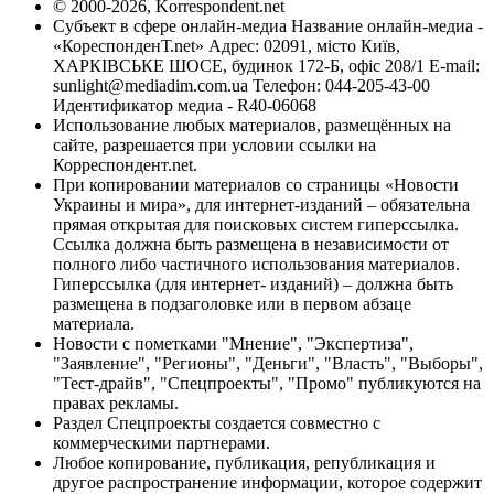
© 2000-2026, Korrespondent.net
Субъект в сфере онлайн-медиа Название онлайн-медиа -
«КореспонденТ.net» Адрес: 02091, місто Київ,
ХАРКІВСЬКЕ ШОСЕ, будинок 172-Б, офіс 208/1 E-mail:
sunlight@mediadim.com.ua
Телефон: 044-205-43-00
Идентификатор медиа - R40-06068
Использование любых материалов, размещённых на
сайте, разрешается при условии ссылки на
Корреспондент.net.
При копировании материалов со страницы «Новости
Украины и мира», для интернет-изданий – обязательна
прямая открытая для поисковых систем гиперссылка.
Ссылка должна быть размещена в независимости от
полного либо частичного использования материалов.
Гиперссылка (для интернет- изданий) – должна быть
размещена в подзаголовке или в первом абзаце
материала.
Новости с пометками "Мнение", "Экспертиза",
"Заявление", "Регионы", "Деньги", "Власть", "Выборы",
"Тест-драйв", "Спецпроекты", "Промо" публикуются на
правах рекламы.
Раздел Спецпроекты создается совместно с
коммерческими партнерами.
Любое копирование, публикация, републикация и
другое распространение информации, которое содержит