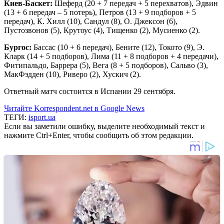
Киев-Баскет:
Шеферд (20 + 7 передач + 5 перехватов), Эдвин
(13 + 6 передач – 5 потерь), Петров (13 + 9 подборов + 5
передач), К. Хилл (10), Сандул (8), О. Джексон (6),
Пустозвонов (5), Крутоус (4), Тищенко (2), Мусиенко (2).
Бургос:
Бассас (10 + 6 передач), Бените (12), Токото (9), Э.
Кларк (14 + 5 подборов), Лима (11 + 8 подборов + 4 передачи),
Фитипальдо, Баррера (5), Вега (8 + 5 подборов), Сальво (3),
МакФэдден (10), Риверо (2), Хускич (2).
Ответный матч состоится в Испании 29 сентября.
Читайте Korrespondent.net в Google News
ТЕГИ:
isport.ua
Если вы заметили ошибку, выделите необходимый текст и
нажмите Ctrl+Enter, чтобы сообщить об этом редакции.