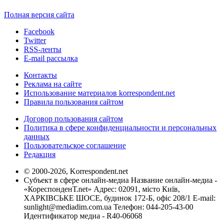
Полная версия сайта
Facebook
Twitter
RSS-ленты
E-mail рассылка
Контакты
Реклама на сайте
Использование материалов korrespondent.net
Правила пользования сайтом
Договор пользования сайтом
Политика в сфере конфиденциальности и персональных
данных
Пользовательское соглашение
Редакция
© 2000-2026, Korrespondent.net
Субъект в сфере онлайн-медиа Название онлайн-медиа -
«КореспонденТ.net» Адрес: 02091, місто Київ,
ХАРКІВСЬКЕ ШОСЕ, будинок 172-Б, офіс 208/1 E-mail:
sunlight@mediadim.com.ua
Телефон: 044-205-43-00
Идентификатор медиа - R40-06068