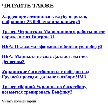
ЧИТАЙТЕ ТАКЖЕ
Харден присоединился к клубу игроков,
набравших 26 000 очков за карьеру
5
Тренер Черкасских Мавп лишился работы после
поражение от Говерлы
3
1
НБА: Оклахома оформила юбилейную победу
3
НБА: Маршалл не спас Даллас в матче с
Денвером
3
Украинские баскетболисты с победой над
Грузией проходят дальше в отборе ЧМ
3
Тренер сборной Украины по баскетболу
возьмется тренировать Бенфику
3
Читать комментарии