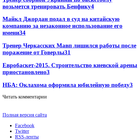
возьмется тренировать Бенфику
4
Майкл Джордан подал в суд на китайскую
компанию за незаконное использование его
имени
3
4
Тренер Черкасских Мавп лишился работы после
поражение от Говерлы
3
1
Евробаскет-2015. Строительство киевской арены
приостановлено
3
НБА: Оклахома оформила юбилейную победу
3
Читать комментарии
Полная версия сайта
Facebook
Twitter
RSS-ленты