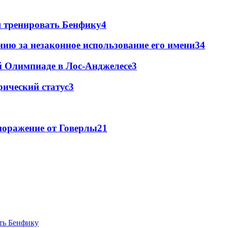
я тренировать Бенфику
4
ию за незаконное использование его имени
3
4
й Олимпиаде в Лос-Анджелесе
3
ический статус
3
поражение от Говерлы
2
1