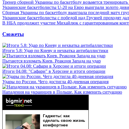
Тренер сборной Украины по баскетболу возьмется тренировать
Украинские баскетболисты U-20 на Евро выиграли золото див
Сборная Украины по баскетболу выиграла последний матч гру
Украинские баскетболисты с победой над Грузией проходят да
В НБА продолжит участие Михайлюк с гарантированным конт
Сюжеты
Итоги 5.8: Удар по Киеву и нехватка антибаллистики
Пытаются взломать Киев. Реакция Запада на удар
Итоги 04.08: "Сафари" в Херсоне и итоги операции
Удары по России. Чего достигла 40-дневная операция
Нападения на украинцев в Польше. Как изменить ситуацию