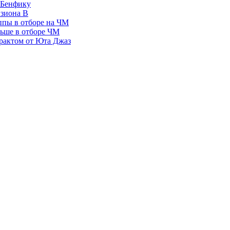
 Бенфику
изиона В
ппы в отборе на ЧМ
льше в отборе ЧМ
рактом от Юта Джаз