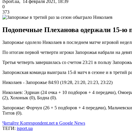
iSport.ua, 14 февраля 2021, 18:39
0
373
Подопечные Плеханова одержали 15-ю 
Запорожье одолело Николаев в последнем матче игровой недели
По итогам первой четверти игроки Запорожья набрали на девя
Третья четверть завершилась со счетом 23:21 в пользу Запорожь
Запорожская команда выиграла 15-й матч в сезоне и в третий 
Николаев - Запорожье 84:93 (19:28, 21:20, 21:23, 23:22)
Николаев: Эдриан (24 очка + 10 подборов + 4 передачи), Омоера (
(2), Хохонык (0), Бодна (0).
Запорожье: Форчун (26 + 5 подборов + 4 передачи), Мальчевский 
Титов (0).
Читайте Korrespondent.net в Google News
ТЕГИ:
isport.ua