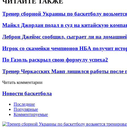
ЧИТАЙТЕ ТАКЖЕ
Тренер сборной Украины по баскетболу возьметс
Майкл Джордан подал в суд на китайскую компан
Леброн Джеймс сообщил, сыграет ли на домашне
Игрок со скамейки чемпионов НБА получит истор
По Газоль раскрыл свою формулу успеха
2
Тренер Черкасских Мавп лишился работы после 
Читать комментарии
Новости баскетбола
Последние
Популярные
Комментируемые