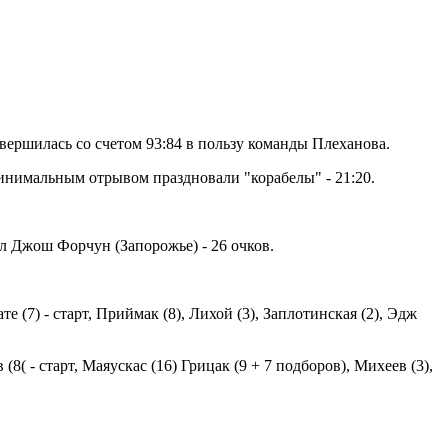
вершилась со счетом 93:84 в пользу команды Плеханова.
минимальным отрывом праздновали "корабелы" - 21:20.
ал Джош Форчун (Запорожье) - 26 очков.
е (7) - старт, Приймак (8), Лихой (3), Заплотинская (2), Эдж
8( - старт, Маяускас (16) Грицак (9 + 7 подборов), Михеев (3),