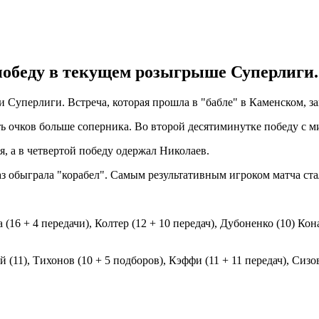
победу в текущем розыгрыше Суперлиги.
 Суперлиги. Встреча, которая прошла в "бабле" в Каменском, за
ть очков больше соперника. Во второй десятиминутке победу с 
я, а в четвертой победу одержал Николаев.
раз обыграла "корабел". Самым результативным игроком матча ст
16 + 4 передачи), Колтер (12 + 10 передач), Дубоненко (10) Конат
(11), Тихонов (10 + 5 подборов), Кэффи (11 + 11 передач), Сизов (