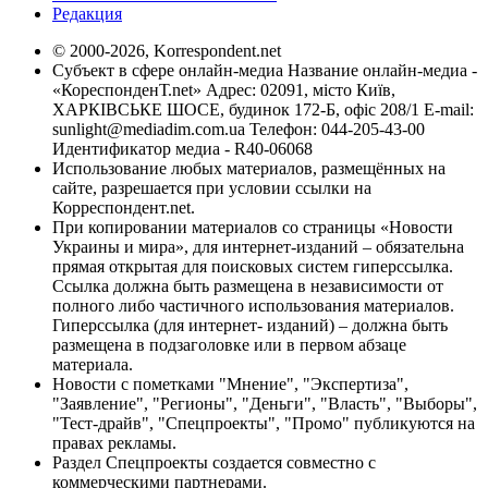
Редакция
© 2000-2026, Korrespondent.net
Субъект в сфере онлайн-медиа Название онлайн-медиа -
«КореспонденТ.net» Адрес: 02091, місто Київ,
ХАРКІВСЬКЕ ШОСЕ, будинок 172-Б, офіс 208/1 E-mail:
sunlight@mediadim.com.ua
Телефон: 044-205-43-00
Идентификатор медиа - R40-06068
Использование любых материалов, размещённых на
сайте, разрешается при условии ссылки на
Корреспондент.net.
При копировании материалов со страницы «Новости
Украины и мира», для интернет-изданий – обязательна
прямая открытая для поисковых систем гиперссылка.
Ссылка должна быть размещена в независимости от
полного либо частичного использования материалов.
Гиперссылка (для интернет- изданий) – должна быть
размещена в подзаголовке или в первом абзаце
материала.
Новости с пометками "Мнение", "Экспертиза",
"Заявление", "Регионы", "Деньги", "Власть", "Выборы",
"Тест-драйв", "Спецпроекты", "Промо" публикуются на
правах рекламы.
Раздел Спецпроекты создается совместно с
коммерческими партнерами.