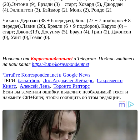
(20),Энтони (9), Брэдли (3) – старт; Ховард (5), Джордан
(4),Эллингтон (3), Бэйзмор (2), Монк (2), Рондо (2).
Чикаго: Дерозан (38 + 6 передач), Болл (27 + 7 подборов + 8
передач),Лавин (26), Брэдли (6 + 9 подборов), Карузо (0) –
старт; Джонс(13), Досунму (5), Браун (4), Грин (2), Джонсон
(0), Уайт (0),Томас (0).
Новости от
Корреспондент.net
в Telegram. Подписывайтесь
на наш канал
https://t.me/korrespondentnet
Читайте Korrespondent.net в Google News
ТЕГИ:
баскетбол
,
Лос-Анджелес Лейкерс
,
Сакраменто
Кингс
,
Алексей Лень
,
Торонто Рэпторс
Если вы заметили ошибку, выделите необходимый текст и
нажмите Ctrl+Enter, чтобы сообщить об этом редакции.