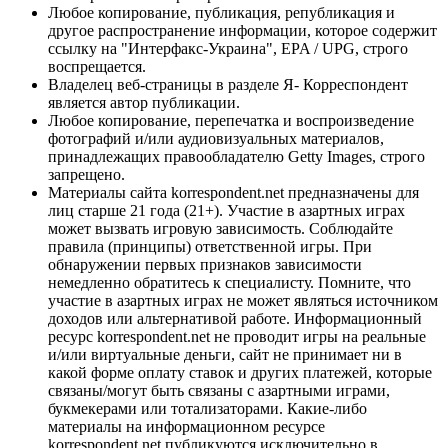
Любое копирование, публикация, републикация и
другое распространение информации, которое содержит
ссылку на "Интерфакс-Украина", EPA / UPG, строго
воспрещается.
Владелец веб-страницы в разделе Я- Корреспондент
является автор публикации.
Любое копирование, перепечатка и воспроизведение
фотографий и/или аудиовизуальных материалов,
принадлежащих правообладателю Getty Images, строго
запрещено.
Материалы сайта korrespondent.net предназначены для
лиц старше 21 года (21+). Участие в азартных играх
может вызвать игровую зависимость. Соблюдайте
правила (принципы) ответственной игры. При
обнаружении первых признаков зависимости
немедленно обратитесь к специалисту. Помните, что
участие в азартных играх не может являться источником
доходов или альтернативой работе. Информационный
ресурс korrespondent.net не проводит игры на реальные
и/или виртуальные деньги, сайт не принимает ни в
какой форме оплату ставок и других платежей, которые
связаны/могут быть связаны с азартными играми,
букмекерами или тотализаторами. Какие-либо
материалы на информационном ресурсе
korrespondent.net публикуются исключительно в