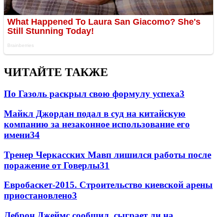
ЧИТАЙТЕ ТАКЖЕ
По Газоль раскрыл свою формулу успеха
3
Майкл Джордан подал в суд на китайскую
компанию за незаконное использование его
имени
3
4
Тренер Черкасских Мавп лишился работы после
поражение от Говерлы
3
1
Евробаскет-2015. Строительство киевской арены
приостановлено
3
Леброн Джеймс сообщил, сыграет ли на