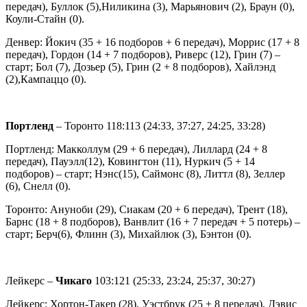
передач), Буллок (5),Ниликина (3), Марьянович (2), Браун (0),
Коули-Стайн (0).
Денвер: Йокич (35 + 16 подборов + 6 передач), Моррис (17 + 8
передач), Гордон (14 + 7 подборов), Риверс (12), Грин (7) –
старт; Бол (7), Дозьер (5), Грин (2 + 8 подборов), Хайлэнд
(2),Кампаццо (0).
Портленд
– Торонто 118:113 (24:33, 37:27, 24:25, 33:28)
Портленд: Макколлум (29 + 6 передач), Лиллард (24 + 8
передач), Пауэлл(12), Ковингтон (11), Нуркич (5 + 14
подборов) – старт; Нэнс(15), Саймонс (8), Литтл (8), Зеллер
(6), Снелл (0).
Торонто: Ануноби (29), Сиакам (20 + 6 передач), Трент (18),
Барнс (18 + 8 подборов), Ванвлит (16 + 7 передач + 5 потерь) –
старт; Берч(6), Флинн (3), Михайлюк (3), Бэнтон (0).
Лейкерс –
Чикаго
103:121 (25:33, 23:24, 25:37, 30:27)
Лейкерс: Хортон-Такер (28), Уэстбрук (25 + 8 передач), Дэвис