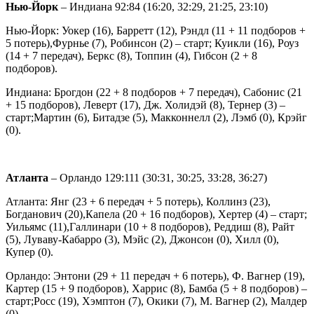
Нью-Йорк
– Индиана 92:84 (16:20, 32:29, 21:25, 23:10)
Нью-Йорк: Уокер (16), Барретт (12), Рэндл (11 + 11 подборов +
5 потерь),Фурнье (7), Робинсон (2) – старт; Куикли (16), Роуз
(14 + 7 передач), Беркс (8), Топпин (4), Гибсон (2 + 8
подборов).
Индиана: Брогдон (22 + 8 подборов + 7 передач), Сабонис (21
+ 15 подборов), Леверт (17), Дж. Холидэй (8), Тернер (3) –
старт;Мартин (6), Битадзе (5), Макконнелл (2), Лэмб (0), Крэйг
(0).
Атланта
– Орландо 129:111 (30:31, 30:25, 33:28, 36:27)
Атланта: Янг (23 + 6 передач + 5 потерь), Коллинз (23),
Богданович (20),Капела (20 + 16 подборов), Хертер (4) – старт;
Уильямс (11),Галлинари (10 + 8 подборов), Реддиш (8), Райт
(5), Луваву-Кабарро (3), Мэйс (2), Джонсон (0), Хилл (0),
Купер (0).
Орландо: Энтони (29 + 11 передач + 6 потерь), Ф. Вагнер (19),
Картер (15 + 9 подборов), Харрис (8), Бамба (5 + 8 подборов) –
старт;Росс (19), Хэмптон (7), Окики (7), М. Вагнер (2), Малдер
(0).