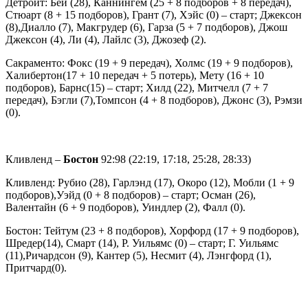
Детройт: Бей (28), Каннингем (25 + 8 подборов + 8 передач),
Стюарт (8 + 15 подборов), Грант (7), Хэйс (0) – старт; Джексон
(8),Диалло (7), Макгрудер (6), Гарза (5 + 7 подборов), Джош
Джексон (4), Ли (4), Лайлс (3), Джозеф (2).
Сакраменто: Фокс (19 + 9 передач), Холмс (19 + 9 подборов),
Халибертон(17 + 10 передач + 5 потерь), Мету (16 + 10
подборов), Барнс(15) – старт; Хилд (22), Митчелл (7 + 7
передач), Бэгли (7),Томпсон (4 + 8 подборов), Джонс (3), Рэмзи
(0).
Кливленд –
Бостон
92:98 (22:19, 17:18, 25:28, 28:33)
Кливленд: Рубио (28), Гарлэнд (17), Окоро (12), Мобли (1 + 9
подборов),Уэйд (0 + 8 подборов) – старт; Осман (26),
Валентайн (6 + 9 подборов), Уиндлер (2), Фалл (0).
Бостон: Тейтум (23 + 8 подборов), Хорфорд (17 + 9 подборов),
Шредер(14), Смарт (14), Р. Уильямс (0) – старт; Г. Уильямс
(11),Ричардсон (9), Кантер (5), Несмит (4), Лэнгфорд (1),
Притчард(0).