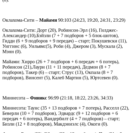
Оклахома-Сити –
Майами
90:103 (24:23, 19:20, 24:31, 23:29)
Оклахома-Сити: Дорт (20), Робинсон-Эрл (16), Гилджес-
Александер (10),Бэйзли (7 + 7 подборов + 5 блок-шотов),
Гидди (6 + 9 подборов + 9 передач) – старт; Покушевски (11),
Уиггинс (6), Уильямс(5), Роби (4), Джером (3), Мускала (2),
Мэнн (0).
Майами: Хирро (26 + 7 подборов + 6 передач + 6 потерь),
Робинсон (21),Лаури (11 + 11 передач), Дедмон (8 + 7
подборов), Такер (6) – старт; Струс (13), Окпала (8 + 7
подборов), Винсент (5), Калеб Мартин (5), Юртсевен (0).
Миннесота –
Финикс
96:99 (21:18, 18:22, 23:26, 34:33)
Миннесота: Таунс (35 + 13 подборов + 7 потерь), Расселл (22),
Беверли (10 + 7 подборов), Эдвардс (9 + 12 подборов + 6
передач + 6 потерь), Вандербилт (4 + 7 подборов) – старт;
Бизли (12 + 8 подборов), Макдэниэлс (4), Окоги (0).