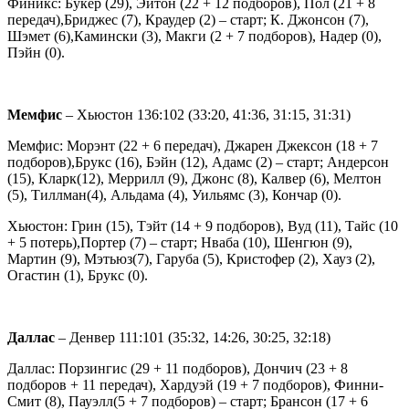
Финикс: Букер (29), Эйтон (22 + 12 подборов), Пол (21 + 8
передач),Бриджес (7), Краудер (2) – старт; К. Джонсон (7),
Шэмет (6),Камински (3), Макги (2 + 7 подборов), Надер (0),
Пэйн (0).
Мемфис
– Хьюстон 136:102 (33:20, 41:36, 31:15, 31:31)
Мемфис: Морэнт (22 + 6 передач), Джарен Джексон (18 + 7
подборов),Брукс (16), Бэйн (12), Адамс (2) – старт; Андерсон
(15), Кларк(12), Меррилл (9), Джонс (8), Калвер (6), Мелтон
(5), Тиллман(4), Альдама (4), Уильямс (3), Кончар (0).
Хьюстон: Грин (15), Тэйт (14 + 9 подборов), Вуд (11), Тайс (10
+ 5 потерь),Портер (7) – старт; Нваба (10), Шенгюн (9),
Мартин (9), Мэтьюз(7), Гаруба (5), Кристофер (2), Хауз (2),
Огастин (1), Брукс (0).
Даллас
– Денвер 111:101 (35:32, 14:26, 30:25, 32:18)
Даллас: Порзингис (29 + 11 подборов), Дончич (23 + 8
подборов + 11 передач), Хардуэй (19 + 7 подборов), Финни-
Смит (8), Пауэлл(5 + 7 подборов) – старт; Брансон (17 + 6