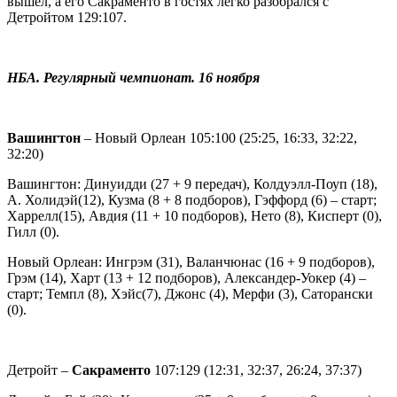
вышел, а его Сакраменто в гостях легко разобрался с
Детройтом 129:107.
НБА. Регулярный чемпионат. 16 ноября
Вашингтон
– Новый Орлеан 105:100 (25:25, 16:33, 32:22,
32:20)
Вашингтон: Динуидди (27 + 9 передач), Колдуэлл-Поуп (18),
А. Холидэй(12), Кузма (8 + 8 подборов), Гэффорд (6) – старт;
Харрелл(15), Авдия (11 + 10 подборов), Нето (8), Кисперт (0),
Гилл (0).
Новый Орлеан: Ингрэм (31), Валанчюнас (16 + 9 подборов),
Грэм (14), Харт (13 + 12 подборов), Александер-Уокер (4) –
старт; Темпл (8), Хэйс(7), Джонс (4), Мерфи (3), Саторански
(0).
Детройт –
Сакраменто
107:129 (12:31, 32:37, 26:24, 37:37)