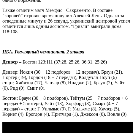
одного поражения.
Также отметим матч Мемфис - Сакраменто. В составе
"королей" игровое время получил Алексей Лень. Однако за
отведенные минуту и 26 секунд, украинский центровой успел
отметится лишь одним ассистом. "Гризли" выиграли дома
118:108.
НБА. Регулярный чемпионат. 2 января
Денвер
– Бостон 123:111 (37:28, 25:26, 36:31, 25:26)
Денвер: Йокич (30 + 12 подборов + 12 передач), Браун (21),
Портер (19), Гордон (18 + 7 передач), Колдуэлл-Поуп (6) –
старт; Хайлэнд (17), Чанчар (8), Ннаджи (2), Браун (2), Уайт
(0), Рид (0), Смит (0).
Бостон: Браун (30 + 8 подборов), Тейтум (25 + 7 подборов + 6
передач + 5 потерь), Уайт (13), Хорфорд (8), Смарт (4 + 7
передач) – старт; Г. Уильямс (9), Р. Уильямс (8), Хаузер (5),
Корнет (4), Брогдон (4), Притчард (1), Джексон (0), Вонле (0).