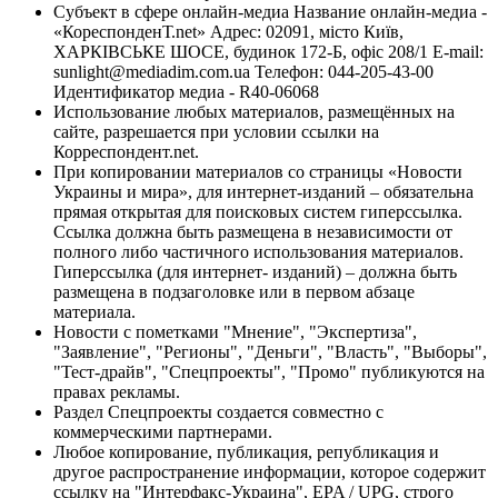
Субъект в сфере онлайн-медиа Название онлайн-медиа -
«КореспонденТ.net» Адрес: 02091, місто Київ,
ХАРКІВСЬКЕ ШОСЕ, будинок 172-Б, офіс 208/1 E-mail:
sunlight@mediadim.com.ua
Телефон: 044-205-43-00
Идентификатор медиа - R40-06068
Использование любых материалов, размещённых на
сайте, разрешается при условии ссылки на
Корреспондент.net.
При копировании материалов со страницы «Новости
Украины и мира», для интернет-изданий – обязательна
прямая открытая для поисковых систем гиперссылка.
Ссылка должна быть размещена в независимости от
полного либо частичного использования материалов.
Гиперссылка (для интернет- изданий) – должна быть
размещена в подзаголовке или в первом абзаце
материала.
Новости с пометками "Мнение", "Экспертиза",
"Заявление", "Регионы", "Деньги", "Власть", "Выборы",
"Тест-драйв", "Спецпроекты", "Промо" публикуются на
правах рекламы.
Раздел Спецпроекты создается совместно с
коммерческими партнерами.
Любое копирование, публикация, републикация и
другое распространение информации, которое содержит
ссылку на "Интерфакс-Украина", EPA / UPG, строго