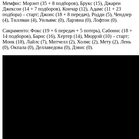
Мемфис: Морэнт (35 + 8 подборов), Брукс (15), Джарен
Джексон (14 + 7 подборов), Кончар (12), Адамс (11 + 23
подбора) – старт; Джонс (18 + 8 передач), Родди (5), Чендлер
(4), Тиллман (4), Уильямс (0), Ларэвиа (0), Лофтон (0).
Сакраменто: Фокс (19 + 6 передач + 5 потерь), Сабонис (18 +
14 подборов), Барнс (16), Хертер (14), Мюррэй (10) – старт;
Монк (18), Лайлс (7), Митчелл (2), Холмс (2), Мету (2), Лень
(0), Окпала (0), Деллаведова (0), Дэвис (0).