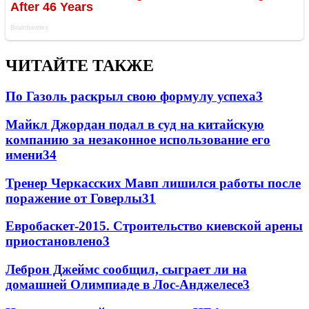
ЧИТАЙТЕ ТАКЖЕ
По Газоль раскрыл свою формулу успеха
3
Майкл Джордан подал в суд на китайскую
компанию за незаконное использование его
имени
3
4
Тренер Черкасских Мавп лишился работы после
поражение от Говерлы
3
1
Евробаскет-2015. Строительство киевской арены
приостановлено
3
Леброн Джеймс сообщил, сыграет ли на
домашней Олимпиаде в Лос-Анджелесе
3