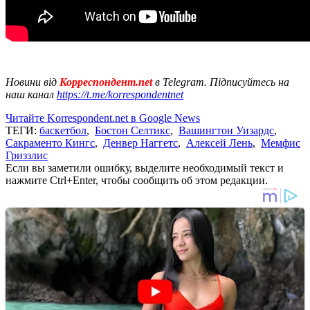
Новини від
Корреспондент.net
в Telegram. Підписуйтесь на
наш канал
https://t.me/korrespondentnet
Читайте Korrespondent.net в Google News
ТЕГИ:
баскетбол
,
Бостон Селтикс
,
Вашингтон Уизардс
,
Сакраменто Кингс
,
Денвер Наггетс
,
Алексей Лень
,
Мемфис
Гриззлис
Если вы заметили ошибку, выделите необходимый текст и
нажмите Ctrl+Enter, чтобы сообщить об этом редакции.