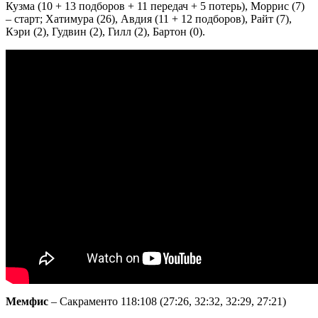
Кузма (10 + 13 подборов + 11 передач + 5 потерь), Моррис (7)
– старт; Хатимура (26), Авдия (11 + 12 подборов), Райт (7),
Кэри (2), Гудвин (2), Гилл (2), Бартон (0).
Мемфис
– Сакраменто 118:108 (27:26, 32:32, 32:29, 27:21)