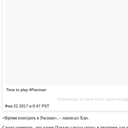
Time to play #Pacman
Публикация от Amir Khan (@amirking
Фев 22 2017 в 8:47 PST
«Время поиграть в Pacman», – написал Хан.
Стоит отметить, что ранее Пакьяо сделал опрос в твиттере для