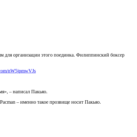
ям для организации этого поединка. Филиппинский боксер
er.com/nW5jpmwVJs
я», – написал Пакьяо.
 Pacman – именно такое прозвище носит Пакьяо.