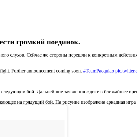
ести громкий поединок.
ого слухов. Сейчас же стороны перешли к конкретным действи
t fight. Further announcement coming soon.
#TeamPacquiao
pic.twitt
 следующем бой. Дальнейшие заявления ждите в ближайшее врем
екающее на грядущий бой. На рисунке изображена аркадная игра