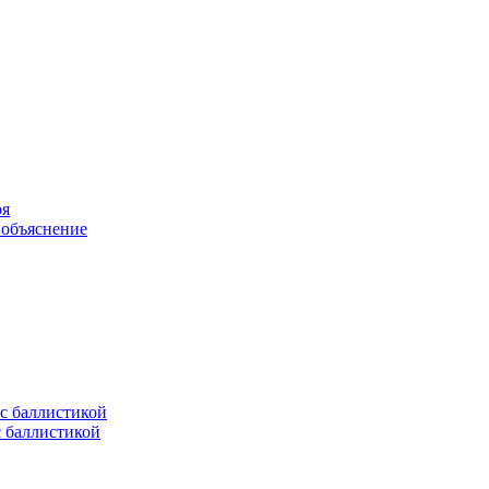
оя
 объяснение
с баллистикой