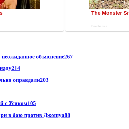
 неожиданное объяснение
267
пиаду
214
льно оправдали
203
ой с Усиком
105
юри в бою против Джошуа
88