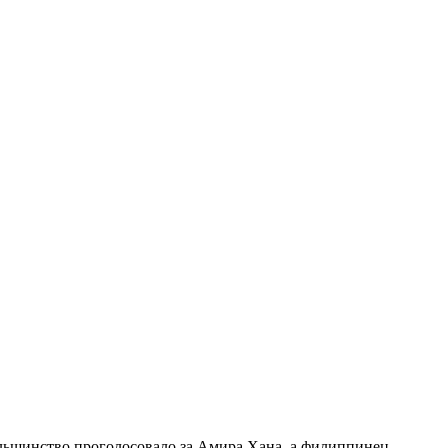
ольшинство проголосовало за Амира Хана, а филиппинец