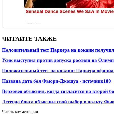
ЧИТАЙТЕ ТАКЖЕ
Положительный тест Паркера на кокаин получил
Усик выступил против допуска россиян на Олим
Положительный тест на кокаин: Паркера официа
Названа дата боя Фьюри-Джошуа - источник
180
Верховен объяснил, когда согласится на второй б
Легенда бокса объяснил свой выбор в пользу Фь
Читать комментарии