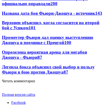
официально оправдали
200
Названа дата боя Фьюри-Джошуа - источник
143
Верховен объяснил, когда согласится на второй
бой с Усиком
101
Промоутер Фьюри дал оценку выступлению
Джошуа в поединке с Пренгой
100
Определена вероятная арена для мегабоя
Джошуа - Фьюри
87
Легенда бокса объяснил свой выбор в пользу
Фьюри в бою против Джошуа
87
Читать комментарии
Полная версия сайта
Facebook