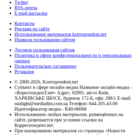
Twitter
RSS-ленты
E-mail рассылка
Контакты
Реклама на сайте
Использование материалов korrespondent.net
Правила пользования сайтом
Договор пользования сайтом
Политика в сфере конфиденциальности и персональных
данных
Пользовательское соглашение
Редакция
© 2000-2026, Korrespondent.net
Субъект в сфере онлайн-медиа Название онлайн-медиа -
«КореспонденТ.net» Адрес: 02091, місто Київ,
ХАРКІВСЬКЕ ШОСЕ, будинок 172-Б, офіс 208/1 E-mail:
sunlight@mediadim.com.ua
Телефон: 044-205-43-00
Идентификатор медиа - R40-06068
Использование любых материалов, размещённых на
сайте, разрешается при условии ссылки на
Корреспондент.net.
При копировании материалов со страницы «Новости