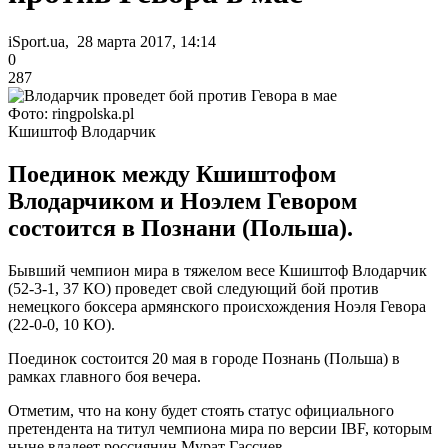
iSport.ua, 28 марта 2017, 14:14
0
287
Фото: ringpolska.pl
Кшиштоф Влодарчик
Поединок между Кшиштофом
Влодарчиком и Ноэлем Гевором
состоится в Познани (Польша).
Бывший чемпион мира в тяжелом весе Кшиштоф Влодарчик
(52-3-1, 37 КО) проведет свой следующий бой против
немецкого боксера армянского происхождения Ноэля Гевора
(22-0-0, 10 КО).
Поединок состоится 20 мая в городе Познань (Польша) в
рамках главного боя вечера.
Отметим, что на кону будет стоять статус официального
претендента на титул чемпиона мира по версии IBF, которым
ныне владеет россиянин Мурат Гассиев.