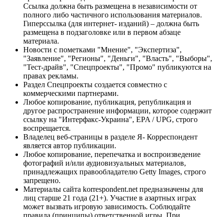
Ссылка должна быть размещена в независимости от
полного либо частичного использования материалов.
Гиперссылка (для интернет- изданий) – должна быть
размещена в подзаголовке или в первом абзаце
материала.
Новости с пометками "Мнение", "Экспертиза",
"Заявление", "Регионы", "Деньги", "Власть", "Выборы",
"Тест-драйв", "Спецпроекты", "Промо" публикуются на
правах рекламы.
Раздел Спецпроекты создается совместно с
коммерческими партнерами.
Любое копирование, публикация, републикация и
другое распространение информации, которое содержит
ссылку на "Интерфакс-Украина", EPA / UPG, строго
воспрещается.
Владелец веб-страницы в разделе Я- Корреспондент
является автор публикации.
Любое копирование, перепечатка и воспроизведение
фотографий и/или аудиовизуальных материалов,
принадлежащих правообладателю Getty Images, строго
запрещено.
Материалы сайта korrespondent.net предназначены для
лиц старше 21 года (21+). Участие в азартных играх
может вызвать игровую зависимость. Соблюдайте
правила (принципы) ответственной игры. При