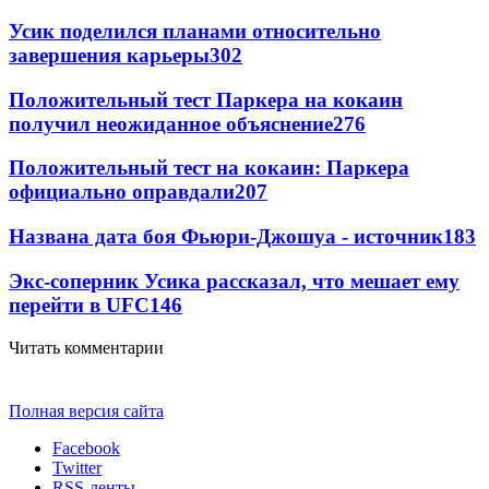
Усик поделился планами относительно
завершения карьеры
302
Положительный тест Паркера на кокаин
получил неожиданное объяснение
276
Положительный тест на кокаин: Паркера
официально оправдали
207
Названа дата боя Фьюри-Джошуа - источник
183
Экс-соперник Усика рассказал, что мешает ему
перейти в UFC
146
Читать комментарии
Полная версия сайта
Facebook
Twitter
RSS-ленты