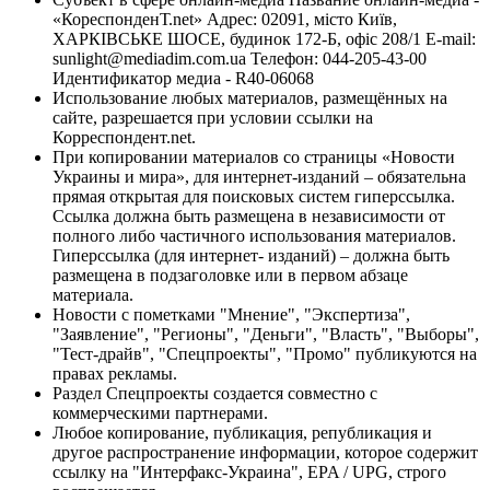
«КореспонденТ.net» Адрес: 02091, місто Київ,
ХАРКІВСЬКЕ ШОСЕ, будинок 172-Б, офіс 208/1 E-mail:
sunlight@mediadim.com.ua
Телефон: 044-205-43-00
Идентификатор медиа - R40-06068
Использование любых материалов, размещённых на
сайте, разрешается при условии ссылки на
Корреспондент.net.
При копировании материалов со страницы «Новости
Украины и мира», для интернет-изданий – обязательна
прямая открытая для поисковых систем гиперссылка.
Ссылка должна быть размещена в независимости от
полного либо частичного использования материалов.
Гиперссылка (для интернет- изданий) – должна быть
размещена в подзаголовке или в первом абзаце
материала.
Новости с пометками "Мнение", "Экспертиза",
"Заявление", "Регионы", "Деньги", "Власть", "Выборы",
"Тест-драйв", "Спецпроекты", "Промо" публикуются на
правах рекламы.
Раздел Спецпроекты создается совместно с
коммерческими партнерами.
Любое копирование, публикация, републикация и
другое распространение информации, которое содержит
ссылку на "Интерфакс-Украина", EPA / UPG, строго