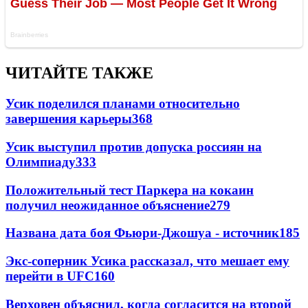
ЧИТАЙТЕ ТАКЖЕ
Усик поделился планами относительно
завершения карьеры
368
Усик выступил против допуска россиян на
Олимпиаду
333
Положительный тест Паркера на кокаин
получил неожиданное объяснение
279
Названа дата боя Фьюри-Джошуа - источник
185
Экс-соперник Усика рассказал, что мешает ему
перейти в UFC
160
Верховен объяснил, когда согласится на второй