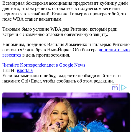
Всемирная боксерская ассоциация предоставит кубинцу дней
для того, чтобы решить: оставаться в полулегком весе или
вернуться в легчайший. Если же Гильермо проиграет бой, то
пояс WBA станет вакантным.
Таковым было условие WBA для Ригондо, который ради
встречи с Ломаченко отложил обязательную защиту.
Напомним, поединок Василия Ломаченко и Гильермо Ригондо
состоится 9 декабря в Нью-Йорке. Оба боксера
дополнительно
взвесятся
в день противостояния.
Читайте Korrespondent.net в Google News
ТЕГИ:
isport.ua
Если вы заметили ошибку, выделите необходимый текст и
нажмите Ctrl+Enter, чтобы сообщить об этом редакции.