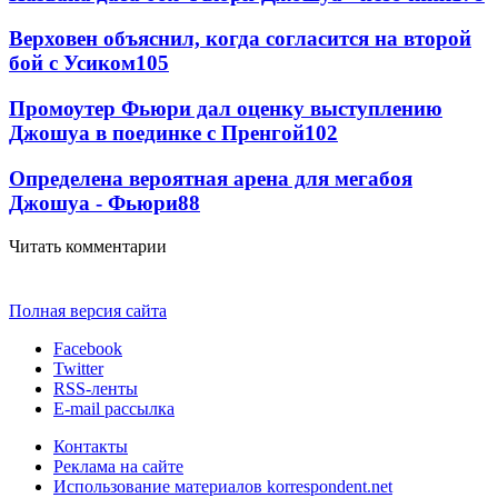
Верховен объяснил, когда согласится на второй
бой с Усиком
105
Промоутер Фьюри дал оценку выступлению
Джошуа в поединке с Пренгой
102
Определена вероятная арена для мегабоя
Джошуа - Фьюри
88
Читать комментарии
Полная версия сайта
Facebook
Twitter
RSS-ленты
E-mail рассылка
Контакты
Реклама на сайте
Использование материалов korrespondent.net