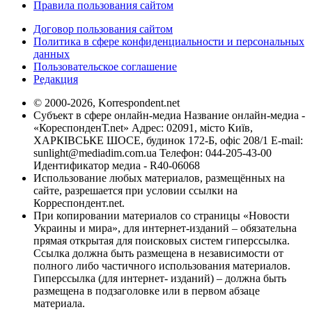
Правила пользования сайтом
Договор пользования сайтом
Политика в сфере конфиденциальности и персональных
данных
Пользовательское соглашение
Редакция
© 2000-2026, Korrespondent.net
Субъект в сфере онлайн-медиа Название онлайн-медиа -
«КореспонденТ.net» Адрес: 02091, місто Київ,
ХАРКІВСЬКЕ ШОСЕ, будинок 172-Б, офіс 208/1 E-mail:
sunlight@mediadim.com.ua
Телефон: 044-205-43-00
Идентификатор медиа - R40-06068
Использование любых материалов, размещённых на
сайте, разрешается при условии ссылки на
Корреспондент.net.
При копировании материалов со страницы «Новости
Украины и мира», для интернет-изданий – обязательна
прямая открытая для поисковых систем гиперссылка.
Ссылка должна быть размещена в независимости от
полного либо частичного использования материалов.
Гиперссылка (для интернет- изданий) – должна быть
размещена в подзаголовке или в первом абзаце
материала.