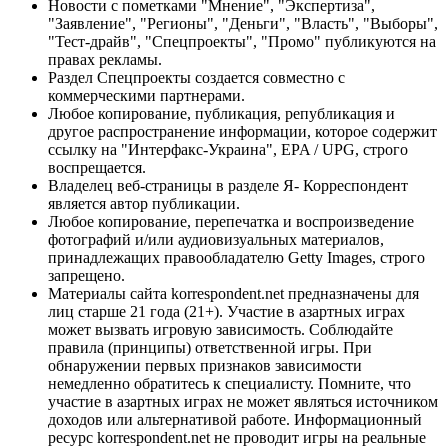
Новости с пометками "Мнение", "Экспертиза",
"Заявление", "Регионы", "Деньги", "Власть", "Выборы",
"Тест-драйв", "Спецпроекты", "Промо" публикуются на
правах рекламы.
Раздел Спецпроекты создается совместно с
коммерческими партнерами.
Любое копирование, публикация, републикация и
другое распространение информации, которое содержит
ссылку на "Интерфакс-Украина", EPA / UPG, строго
воспрещается.
Владелец веб-страницы в разделе Я- Корреспондент
является автор публикации.
Любое копирование, перепечатка и воспроизведение
фотографий и/или аудиовизуальных материалов,
принадлежащих правообладателю Getty Images, строго
запрещено.
Материалы сайта korrespondent.net предназначены для
лиц старше 21 года (21+). Участие в азартных играх
может вызвать игровую зависимость. Соблюдайте
правила (принципы) ответственной игры. При
обнаружении первых признаков зависимости
немедленно обратитесь к специалисту. Помните, что
участие в азартных играх не может являться источником
доходов или альтернативой работе. Информационный
ресурс korrespondent.net не проводит игры на реальные