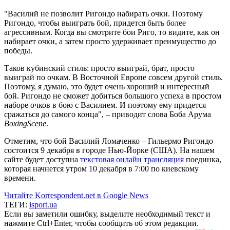
"Василий не позволит Ригондо набирать очки. Поэтому
Ригондо, чтобы выиграть бой, придется быть более
агрессивным. Когда вы смотрите бои Риго, то видите, как он
набирает очки, а затем просто удерживает преимущество до
победы.
Таков кубинский стиль: просто выиграй, брат, просто
выиграй по очкам. В Восточной Европе совсем другой стиль.
Поэтому, я думаю, это будет очень хороший и интересный
бой. Ригондо не сможет добиться большого успеха в простом
наборе очков в бою с Василием. И поэтому ему придется
сражаться до самого конца", – приводит слова Боба Арума
BoxingScene
.
Отметим, что бой Василий Ломаченко – Гильермо Ригондо
состоится 9 декабря в городе Нью-Йорке (США). На нашем
сайте будет доступна
текстовая онлайн трансляция
поединка,
которая начнется утром 10 декабря в 7:00 по киевскому
времени.
Читайте Korrespondent.net в Google News
ТЕГИ:
isport.ua
Если вы заметили ошибку, выделите необходимый текст и
нажмите Ctrl+Enter, чтобы сообщить об этом редакции.