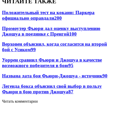
ЧИТАЙТЕ ТАКЖЕ
Положительный тест на кокаин: Паркера
официально оправдали
200
Промоутер Фьюри дал оценку выступлению
Джошуа в поединке с Пренгой
100
Верховен объяснил, когда согласится на второй
бой с Усиком
99
Уоррен сравнил Фьюри и Джошуа в качестве
возможного победителя в бою
95
Названа дата боя Фьюри-Джошуа - источник
90
Легенда бокса объяснил свой выбор в пользу
Фьюри в бою против Джошуа
87
Читать комментарии