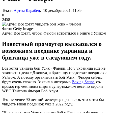
Текст:
Артем Карабец
, 10 декабря 2021, 11:39
0
2458
Фото: Getty Images
Арум: Все хотят, чтобы Фьюри встретился в ринге с Усиком
Известный промоутер высказался о
возможном поединке украинца и
британца уже в следующем году.
Все хотят увидеть бой Усик - Фьюри. Но у украинца еще не
закончены дела с Джошуа, а британцу предстоит поединок с
Уайтом. А потому организовать бой Усик - Фьюри сейчас
будет очень сложно. Заявил в интервью
Boxing Scene
, со-
промоутер чемпиона мира в супертяжелом весе по версии
WBC Тайсона Фьюри Боб Арум.
Тем не менее 90-летний менеджер признался, что хотел бы
увидеть такой поединок уже в 2022 году.
"Я надеюсь, что Усик проведет бой с Джошуа, а Фьюри – с