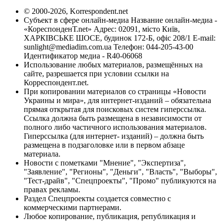
© 2000-2026, Korrespondent.net
Субъект в сфере онлайн-медиа Название онлайн-медиа -
«КореспонденТ.net» Адрес: 02091, місто Київ,
ХАРКІВСЬКЕ ШОСЕ, будинок 172-Б, офіс 208/1 E-mail:
sunlight@mediadim.com.ua
Телефон: 044-205-43-00
Идентификатор медиа - R40-06068
Использование любых материалов, размещённых на
сайте, разрешается при условии ссылки на
Корреспондент.net.
При копировании материалов со страницы «Новости
Украины и мира», для интернет-изданий – обязательна
прямая открытая для поисковых систем гиперссылка.
Ссылка должна быть размещена в независимости от
полного либо частичного использования материалов.
Гиперссылка (для интернет- изданий) – должна быть
размещена в подзаголовке или в первом абзаце
материала.
Новости с пометками "Мнение", "Экспертиза",
"Заявление", "Регионы", "Деньги", "Власть", "Выборы",
"Тест-драйв", "Спецпроекты", "Промо" публикуются на
правах рекламы.
Раздел Спецпроекты создается совместно с
коммерческими партнерами.
Любое копирование, публикация, републикация и