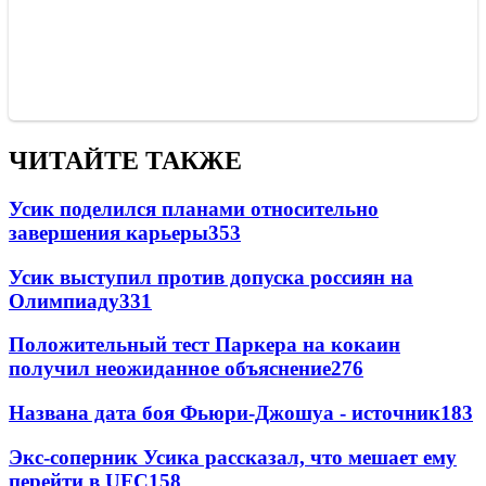
ЧИТАЙТЕ ТАКЖЕ
Усик поделился планами относительно
завершения карьеры
353
Усик выступил против допуска россиян на
Олимпиаду
331
Положительный тест Паркера на кокаин
получил неожиданное объяснение
276
Названа дата боя Фьюри-Джошуа - источник
183
Экс-соперник Усика рассказал, что мешает ему
перейти в UFC
158