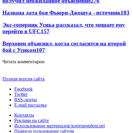
получил неожиданное объяснение
276
Названа дата боя Фьюри-Джошуа - источник
183
Экс-соперник Усика рассказал, что мешает ему
перейти в UFC
157
Верховен объяснил, когда согласится на второй
бой с Усиком
107
Читать комментарии
Полная версия сайта
Facebook
Twitter
RSS-ленты
E-mail рассылка
Контакты
Реклама на сайте
Использование материалов korrespondent.net
Правила пользования сайтом