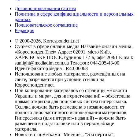
Договор пользования сайтом
Политика в сфере конфиденциальности и персональных
данных
Пользовательское соглашение
Редакция
© 2000-2026, Korrespondent.net
Субъект в сфере онлайн-медиа Название онлайн-медиа -
«КореспонденТ.net» Адрес: 02091, місто Київ,
ХАРКІВСЬКЕ ШОСЕ, будинок 172-Б, офіс 208/1 E-mail:
sunlight@mediadim.com.ua
Телефон: 044-205-43-00
Идентификатор медиа - R40-06068
Использование любых материалов, размещённых на
сайте, разрешается при условии ссылки на
Корреспондент.net.
При копировании материалов со страницы «Новости
Украины и мира», для интернет-изданий – обязательна
прямая открытая для поисковых систем гиперссылка.
Ссылка должна быть размещена в независимости от
полного либо частичного использования материалов.
Гиперссылка (для интернет- изданий) – должна быть
размещена в подзаголовке или в первом абзаце
материала.
Новости с пометками "Мнение", "Экспертиза",