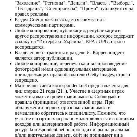
"Заявление", "Регионы", "Деньги", "Власть", "Выборы",
"Тест-драйв", "Спецпроекты", "Промо" публикуются на
правах рекламы.
Раздел Спецпроекты создается совместно с
коммерческими партнерами.
Любое копирование, публикация, републикация и
другое распространение информации, которое содержит
ссылку на "Интерфакс-Украина", EPA / UPG, строго
воспрещается.
Владелец веб-страницы в разделе Я- Корреспондент
является автор публикации.
Любое копирование, перепечатка и воспроизведение
фотографий и/или аудиовизуальных материалов,
принадлежащих правообладателю Getty Images, строго
запрещено.
Материалы сайта korrespondent.net предназначены для
лиц старше 21 года (21+). Участие в азартных играх
может вызвать игровую зависимость. Соблюдайте
правила (принципы) ответственной игры. При
обнаружении первых признаков зависимости
немедленно обратитесь к специалисту. Помните, что
участие в азартных играх не может являться источником
доходов или альтернативой работе. Информационный
ресурс korrespondent.net не проводит игры на реальные
и/или виртуальные деньги, сайт не принимает ни в