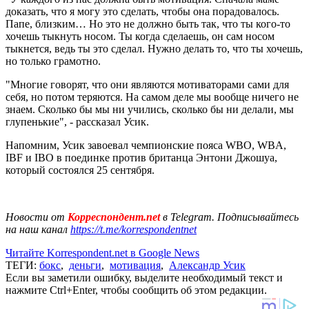
доказать, что я могу это сделать, чтобы она порадовалось.
Папе, близким… Но это не должно быть так, что ты кого-то
хочешь тыкнуть носом. Ты когда сделаешь, он сам носом
тыкнется, ведь ты это сделал. Нужно делать то, что ты хочешь,
но только грамотно.
"Многие говорят, что они являются мотиваторами сами для
себя, но потом теряются. На самом деле мы вообще ничего не
знаем. Сколько бы мы ни учились, сколько бы ни делали, мы
глупенькие", - рассказал Усик.
Напомним, Усик завоевал чемпионские пояса WBO, WBA,
IBF и IBO в поединке против британца Энтони Джошуа,
который состоялся 25 сентября.
Новости от
Корреспондент.net
в Telegram. Подписывайтесь
на наш канал
https://t.me/korrespondentnet
Читайте Korrespondent.net в Google News
ТЕГИ:
бокс
,
деньги
,
мотивация
,
Александр Усик
Если вы заметили ошибку, выделите необходимый текст и
нажмите Ctrl+Enter, чтобы сообщить об этом редакции.