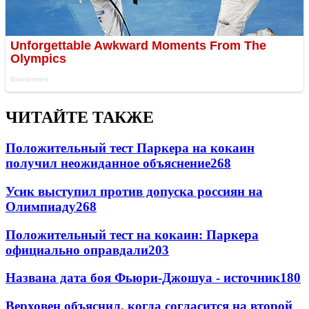
ЧИТАЙТЕ ТАКЖЕ
Положительный тест Паркера на кокаин
получил неожиданное объяснение
268
Усик выступил против допуска россиян на
Олимпиаду
268
Положительный тест на кокаин: Паркера
официально оправдали
203
Названа дата боя Фьюри-Джошуа - источник
180
Верховен объяснил, когда согласится на второй