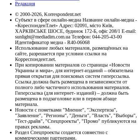
Редакция
© 2000-2026, Korrespondent.net
Субъект в сфере онлайн-медиа Название онлайн-медиа -
«КореспонденТ.net» Адрес: 02091, місто Київ,
ХАРКІВСЬКЕ ШОСЕ, будинок 172-Б, офіс 208/1 E-mail:
sunlight@mediadim.com.ua
Телефон: 044-205-43-00
Идентификатор медиа - R40-06068
Использование любых материалов, размещённых на
сайте, разрешается при условии ссылки на
Корреспондент.net.
При копировании материалов со страницы «Новости
Украины и мира», для интернет-изданий – обязательна
прямая открытая для поисковых систем гиперссылка.
Ссылка должна быть размещена в независимости от
полного либо частичного использования материалов.
Гиперссылка (для интернет- изданий) – должна быть
размещена в подзаголовке или в первом абзаце
материала.
Новости с пометками "Мнение", "Экспертиза",
"Заявление", "Регионы", "Деньги", "Власть", "Выборы",
"Тест-драйв", "Спецпроекты", "Промо" публикуются на
правах рекламы.
Раздел Спецпроекты создается совместно с
коммерческими партнерами.