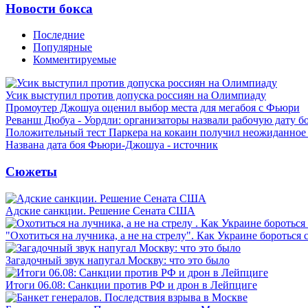
Новости бокса
Последние
Популярные
Комментируемые
Усик выступил против допуска россиян на Олимпиаду
Промоутер Джошуа оценил выбор места для мегабоя с Фьюри
Реванш Дюбуа - Уордли: организаторы назвали рабочую дату б
Положительный тест Паркера на кокаин получил неожиданное
Названа дата боя Фьюри-Джошуа - источник
Сюжеты
Адские санкции. Решение Сената США
"Охотиться на лучника, а не на стрелу". Как Украине бороться 
Загадочный звук напугал Москву: что это было
Итоги 06.08: Санкции против РФ и дрон в Лейпциге