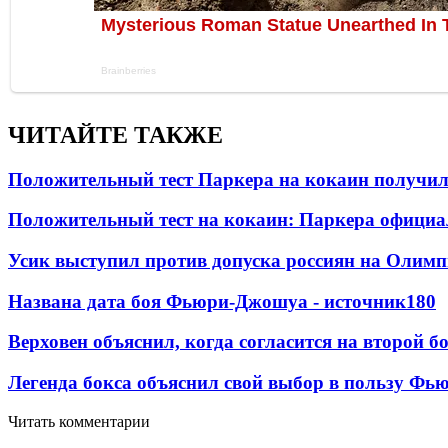
ЧИТАЙТЕ ТАКЖЕ
Положительный тест Паркера на кокаин получил
Положительный тест на кокаин: Паркера официа
Усик выступил против допуска россиян на Олим
Названа дата боя Фьюри-Джошуа - источник
180
Верховен объяснил, когда согласится на второй б
Легенда бокса объяснил свой выбор в пользу Фь
Читать комментарии