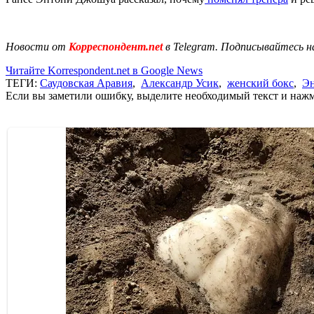
Новости от
Корреспондент.net
в Telegram. Подписывайтесь н
Читайте Korrespondent.net в Google News
ТЕГИ:
Саудовская Аравия
,
Александр Усик
,
женский бокс
,
Э
Если вы заметили ошибку, выделите необходимый текст и нажми