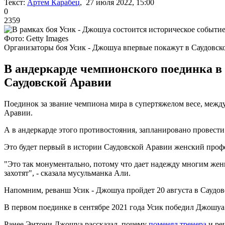
Текст:
Артем Карабец
, 27 июля 2022, 15:00
0
2359
Фото: Getty Images
Организаторы боя Усик - Джошуа впервые покажут в Саудовск
В андеркарде чемпионского поединка в
Саудовской Аравии
Поединок за звание чемпиона мира в супертяжелом весе, меж
Аравии.
А в андеркарде этого противостояния, запланировано провести
Это будет первый в истории Саудовской Аравии женский проф
"Это так монументально, потому что дает надежду многим женщи
захотят", - сказала мусульманка Али.
Напомним, реванш Усик - Джошуа пройдет 20 августа в Саудов
В первом поединке в сентябре 2021 года Усик победил Джошуа
Ранее Энтони Джошуа рассказал, почему
поменял тренера
и ре