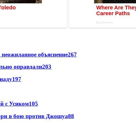
 неожиданное объяснение
267
льно оправдали
203
пиаду
197
ой с Усиком
105
юри в бою против Джошуа
88