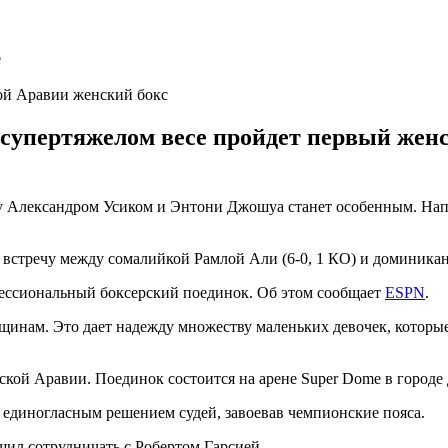
ой Аравии женский бокс
 супертяжелом весе пройдет первый жен
ду Александром Усиком и Энтони Джошуа станет особенным. Нап
 встречу между сомалийкой Рамлой Али (6-0, 1 КО) и доминикан
ессиональный боксерский поединок. Об этом сообщает
ESPN
.
нам. Это дает надежду множеству маленьких девочек, которые см
ской Аравии. Поединок состоится на арене Super Dome в городе
 единогласным решением судей, завоевав чемпионские пояса.
шил сотрудничать с Робертом Гарсией.