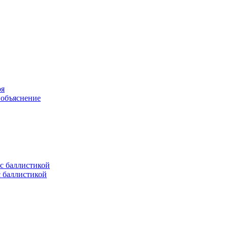
оя
 объяснение
с баллистикой