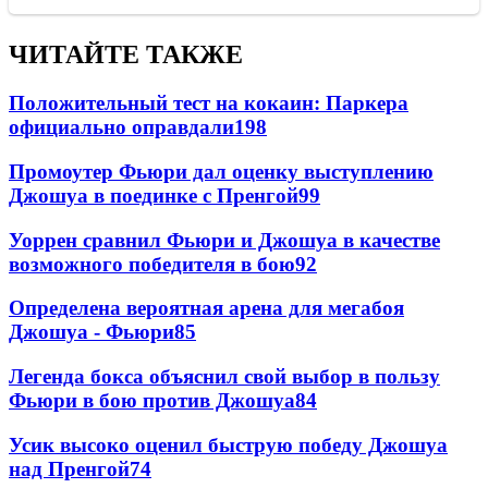
ЧИТАЙТЕ ТАКЖЕ
Положительный тест на кокаин: Паркера
официально оправдали
198
Промоутер Фьюри дал оценку выступлению
Джошуа в поединке с Пренгой
99
Уоррен сравнил Фьюри и Джошуа в качестве
возможного победителя в бою
92
Определена вероятная арена для мегабоя
Джошуа - Фьюри
85
Легенда бокса объяснил свой выбор в пользу
Фьюри в бою против Джошуа
84
Усик высоко оценил быструю победу Джошуа
над Пренгой
74