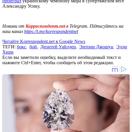
проиграл
украинскому чемпиону мира в супертяжелом весе
Александру Усику.
Новини от
Корреспондент.net
в Telegram. Підписуйтесь на
наш канал
https://t.me/korrespondentnet
Читайте Korrespondent.net в Google News
ТЕГИ:
бокс
,
бой
,
Деонтей Уайлдер
,
Энтони Джошуа
,
Эдди
Хирн
Если вы заметили ошибку, выделите необходимый текст и
нажмите Ctrl+Enter, чтобы сообщить об этом редакции.