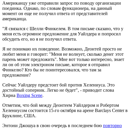
Американцу уже отправили запрос по поводу организации
поединка. Однако, по словам функционера, на данный
момент он еще не получил ответа от представителей
американца.
"Я связался с Шелли Финкелем. В том письме сказано, что у
меня есть огромное предложение для Уайлдера и попросил
обсудить его, но я не получил ответа.
Я не понимаю их поведение. Возможно, Деонтей просто не
любит меня и говорит: "Меня не волнует, сколько денег этот
парень может предложить". Мне вот только интересно, знает
ли он об этом электроном письме, которое я отправил
Финкелю? Кто бы не поинтересовался, что там за
предложение?
Сейчас Уайлдеру предстоит бой против Хелениуса. Это
достойный соперник. Легко не будет", - приводит слова
Хирна
Boxing Scene
.
Отметим, что бой между Деонтеем Уайлдером и Робертом
Хелениусом состоится 15-го октября на арене Barclays Center в
Бруклине, США.
Энтони Джошуа в свою очередь в последнем бою
повторно