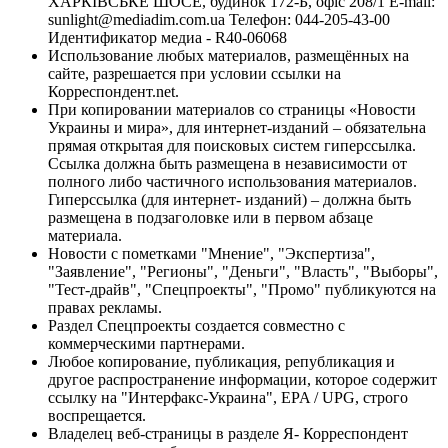
ХАРКІВСЬКЕ ШОСЕ, будинок 172-Б, офіс 208/1 E-mail:
sunlight@mediadim.com.ua
Телефон: 044-205-43-00
Идентификатор медиа - R40-06068
Использование любых материалов, размещённых на
сайте, разрешается при условии ссылки на
Корреспондент.net.
При копировании материалов со страницы «Новости
Украины и мира», для интернет-изданий – обязательна
прямая открытая для поисковых систем гиперссылка.
Ссылка должна быть размещена в независимости от
полного либо частичного использования материалов.
Гиперссылка (для интернет- изданий) – должна быть
размещена в подзаголовке или в первом абзаце
материала.
Новости с пометками "Мнение", "Экспертиза",
"Заявление", "Регионы", "Деньги", "Власть", "Выборы",
"Тест-драйв", "Спецпроекты", "Промо" публикуются на
правах рекламы.
Раздел Спецпроекты создается совместно с
коммерческими партнерами.
Любое копирование, публикация, републикация и
другое распространение информации, которое содержит
ссылку на "Интерфакс-Украина", EPA / UPG, строго
воспрещается.
Владелец веб-страницы в разделе Я- Корреспондент