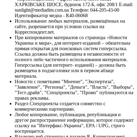
ХАРКІВСЬКЕ ШОСЕ, будинок 172-Б, офіс 208/1 E-mail:
sunlight@mediadim.com.ua
Телефон: 044-205-43-00
Идентификатор медиа - R40-06068
Использование любых материалов, размещённых на
сайте, разрешается при условии ссылки на
Корреспондент.net.
При копировании материалов со страницы «Новости
Украины и мира», для интернет-изданий – обязательна
прямая открытая для поисковых систем гиперссылка.
Ссылка должна быть размещена в независимости от
полного либо частичного использования материалов.
Гиперссылка (для интернет- изданий) – должна быть
размещена в подзаголовке или в первом абзаце
материала.
Новости с пометками "Мнение", "Экспертиза",
"Заявление", "Регионы", "Деньги", "Власть", "Выборы",
"Тест-драйв", "Спецпроекты", "Промо" публикуются на
правах рекламы.
Раздел Спецпроекты создается совместно с
коммерческими партнерами.
Любое копирование, публикация, републикация и
другое распространение информации, которое содержит
ссылку на "Интерфакс-Украина", EPA / UPG, строго
воспрещается.
Владелец веб-страницы в разделе Я- Корреспондент