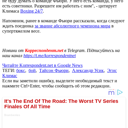
не буду думать о команде Фьюри. У него есть команда, у него
есть советники. Разрешите им работать с ним", - цитирует
Климаса
Вoxing 24/7
.
Напомним, ранее в команде Фьюри рассказали, когда следуют
ждать поединка
за звание абсолютного чемпиона мира
в
супертяжелом весе.
Новини от
Корреспондент.net
в Telegram. Підписуйтесь на
наш канал
https://t.me/korrespondentnet
Читайте Korrespondent.net в Google News
ТЕГИ:
бокс
,
бой
,
Тайсон Фьюри
,
Александр Усик
,
Эгис
Климас
Если вы заметили ошибку, выделите необходимый текст и
нажмите Ctrl+Enter, чтобы сообщить об этом редакции.