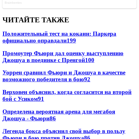
ЧИТАЙТЕ ТАКЖЕ
Положительный тест на кокаин: Паркера
официально оправдали
199
Промоутер Фьюри дал оценку выступлению
Джошуа в поединке с Пренгой
100
Уоррен сравнил Фьюри и Джошуа в качестве
возможного победителя в бою
92
Верховен объяснил, когда согласится на второй
бой с Усиком
91
Определена вероятная арена для мегабоя
Джошуа - Фьюри
86
Легенда бокса объяснил свой выбор в пользу
Фьюри в бою против Джошуа
86