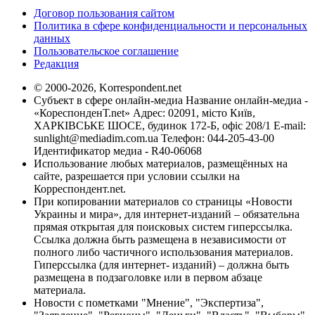
Договор пользования сайтом
Политика в сфере конфиденциальности и персональных
данных
Пользовательское соглашение
Редакция
© 2000-2026, Korrespondent.net
Субъект в сфере онлайн-медиа Название онлайн-медиа -
«КореспонденТ.net» Адрес: 02091, місто Київ,
ХАРКІВСЬКЕ ШОСЕ, будинок 172-Б, офіс 208/1 E-mail:
sunlight@mediadim.com.ua
Телефон: 044-205-43-00
Идентификатор медиа - R40-06068
Использование любых материалов, размещённых на
сайте, разрешается при условии ссылки на
Корреспондент.net.
При копировании материалов со страницы «Новости
Украины и мира», для интернет-изданий – обязательна
прямая открытая для поисковых систем гиперссылка.
Ссылка должна быть размещена в независимости от
полного либо частичного использования материалов.
Гиперссылка (для интернет- изданий) – должна быть
размещена в подзаголовке или в первом абзаце
материала.
Новости с пометками "Мнение", "Экспертиза",