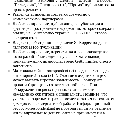
"Заявление", "Регионы", "Деньги", "Власть", "Выборы",
"Тест-драйв", "Спецпроекты", "Промо" публикуются на
правах рекламы.
Раздел Спецпроекты создается совместно с
коммерческими партнерами.
Любое копирование, публикация, републикация и
другое распространение информации, которое содержит
ссылку на "Интерфакс-Украина", EPA / UPG, строго
воспрещается.
Владелец веб-страницы в разделе Я- Корреспондент
является автор публикации.
Любое копирование, перепечатка и воспроизведение
фотографий и/или аудиовизуальных материалов,
принадлежащих правообладателю Getty Images, строго
запрещено.
Материалы сайта korrespondent.net предназначены для
лиц старше 21 года (21+). Участие в азартных играх
может вызвать игровую зависимость. Соблюдайте
правила (принципы) ответственной игры. При
обнаружении первых признаков зависимости
немедленно обратитесь к специалисту. Помните, что
участие в азартных играх не может являться источником
доходов или альтернативой работе. Информационный
ресурс korrespondent.net не проводит игры на реальные
и/или виртуальные деньги, сайт не принимает ни в