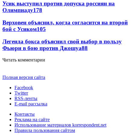
Усик выступил против допуска россиян на
Олимпиаду
178
Верховен объяснил, когда согласится на второй
бой с Усиком
105
Легенда бокса объяснил свой выбор в пользу
Фьюри в бою против Джошуа
88
Читать комментарии
Полная версия сайта
Facebook
Twitter
RSS-ленты
E-mail рассылка
Контакты
Реклама на сайте
Использование материалов korrespondent.net
Правила пользования сайтом