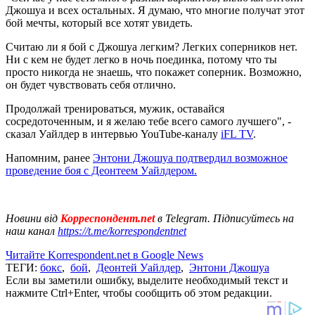
Джошуа и всех остальных. Я думаю, что многие получат этот
бой мечты, который все хотят увидеть.
Считаю ли я бой с Джошуа легким? Легких соперников нет.
Ни с кем не будет легко в ночь поединка, потому что ты
просто никогда не знаешь, что покажет соперник. Возможно,
он будет чувствовать себя отлично.
Продолжай тренироваться, мужик, оставайся
сосредоточенным, и я желаю тебе всего самого лучшего", -
сказал Уайлдер в интервью YouTube-каналу
iFL TV
.
Напомним, ранее
Энтони Джошуа подтвердил возможное
проведение боя с Деонтеем Уайлдером.
Новини від
Корреспондент.net
в Telegram. Підписуйтесь на
наш канал
https://t.me/korrespondentnet
Читайте Korrespondent.net в Google News
ТЕГИ:
бокс
,
бой
,
Деонтей Уайлдер
,
Энтони Джошуа
Если вы заметили ошибку, выделите необходимый текст и
нажмите Ctrl+Enter, чтобы сообщить об этом редакции.