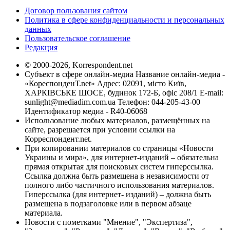
Договор пользования сайтом
Политика в сфере конфиденциальности и персональных
данных
Пользовательское соглашение
Редакция
© 2000-2026, Korrespondent.net
Субъект в сфере онлайн-медиа Название онлайн-медиа -
«КореспонденТ.net» Адрес: 02091, місто Київ,
ХАРКІВСЬКЕ ШОСЕ, будинок 172-Б, офіс 208/1 E-mail:
sunlight@mediadim.com.ua
Телефон: 044-205-43-00
Идентификатор медиа - R40-06068
Использование любых материалов, размещённых на
сайте, разрешается при условии ссылки на
Корреспондент.net.
При копировании материалов со страницы «Новости
Украины и мира», для интернет-изданий – обязательна
прямая открытая для поисковых систем гиперссылка.
Ссылка должна быть размещена в независимости от
полного либо частичного использования материалов.
Гиперссылка (для интернет- изданий) – должна быть
размещена в подзаголовке или в первом абзаце
материала.
Новости с пометками "Мнение", "Экспертиза",