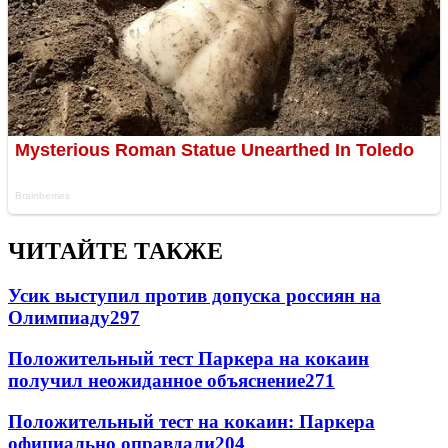
ЧИТАЙТЕ ТАКЖЕ
Усик выступил против допуска россиян на
Олимпиаду
297
Положительный тест Паркера на кокаин
получил неожиданное объяснение
271
Положительный тест на кокаин: Паркера
официально оправдали
204