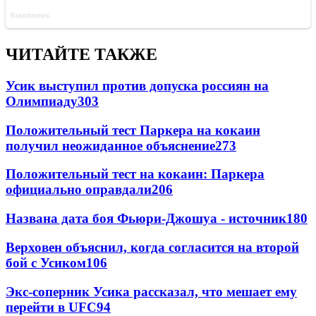
ЧИТАЙТЕ ТАКЖЕ
Усик выступил против допуска россиян на
Олимпиаду
303
Положительный тест Паркера на кокаин
получил неожиданное объяснение
273
Положительный тест на кокаин: Паркера
официально оправдали
206
Названа дата боя Фьюри-Джошуа - источник
180
Верховен объяснил, когда согласится на второй
бой с Усиком
106
Экс-соперник Усика рассказал, что мешает ему
перейти в UFC
94