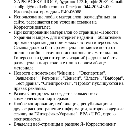
ХАРКІВСЬКЕ ШОСЕ, будинок 172-Б, офіс 208/1 E-mail:
sunlight@mediadim.com.ua
Телефон: 044-205-43-00
Идентификатор медиа - R40-06068
Использование любых материалов, размещённых на
сайте, разрешается при условии ссылки на
Корреспондент.net.
При копировании материалов со страницы «Новости
Украины и мира», для интернет-изданий – обязательна
прямая открытая для поисковых систем гиперссылка.
Ссылка должна быть размещена в независимости от
полного либо частичного использования материалов.
Гиперссылка (для интернет- изданий) – должна быть
размещена в подзаголовке или в первом абзаце
материала.
Новости с пометками "Мнение", "Экспертиза",
"Заявление", "Регионы", "Деньги", "Власть", "Выборы",
"Тест-драйв", "Спецпроекты", "Промо" публикуются на
правах рекламы.
Раздел Спецпроекты создается совместно с
коммерческими партнерами.
Любое копирование, публикация, републикация и
другое распространение информации, которое содержит
ссылку на "Интерфакс-Украина", EPA / UPG, строго
воспрещается.
Владелец веб-страницы в разделе Я- Корреспондент