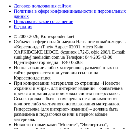
Договор пользования сайтом
Политика в сфере конфиденциальности и персональных
данных
Пользовательское соглашение
Редакция
© 2000-2026, Korrespondent.net
Субъект в сфере онлайн-медиа Название онлайн-медиа -
«КореспонденТ.net» Адрес: 02091, місто Київ,
ХАРКІВСЬКЕ ШОСЕ, будинок 172-Б, офіс 208/1 E-mail:
sunlight@mediadim.com.ua
Телефон: 044-205-43-00
Идентификатор медиа - R40-06068
Использование любых материалов, размещённых на
сайте, разрешается при условии ссылки на
Корреспондент.net.
При копировании материалов со страницы «Новости
Украины и мира», для интернет-изданий – обязательна
прямая открытая для поисковых систем гиперссылка.
Ссылка должна быть размещена в независимости от
полного либо частичного использования материалов.
Гиперссылка (для интернет- изданий) – должна быть
размещена в подзаголовке или в первом абзаце
материала.
Новости с пометками "Мнение", "Экспертиза",