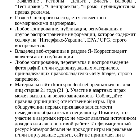
"Заявление", "Регионы", "Деньги", "Власть", "Выборы",
"Тест-драйв", "Спецпроекты", "Промо" публикуются на
правах рекламы.
Раздел Спецпроекты создается совместно с
коммерческими партнерами.
Любое копирование, публикация, републикация и
другое распространение информации, которое содержит
ссылку на "Интерфакс-Украина", EPA / UPG, строго
воспрещается.
Владелец веб-страницы в разделе Я- Корреспондент
является автор публикации.
Любое копирование, перепечатка и воспроизведение
фотографий и/или аудиовизуальных материалов,
принадлежащих правообладателю Getty Images, строго
запрещено.
Материалы сайта korrespondent.net предназначены для
лиц старше 21 года (21+). Участие в азартных играх
может вызвать игровую зависимость. Соблюдайте
правила (принципы) ответственной игры. При
обнаружении первых признаков зависимости
немедленно обратитесь к специалисту. Помните, что
участие в азартных играх не может являться источником
доходов или альтернативой работе. Информационный
ресурс korrespondent.net не проводит игры на реальные
и/или виртуальные деньги, сайт не принимает ни в