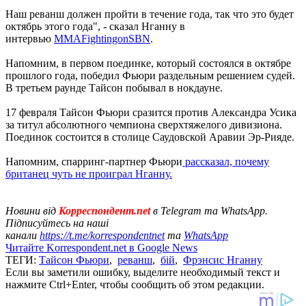
Наш реванш должен пройти в течение года, так что это будет
октябрь этого года", - сказал Нганну в
интервью
MMAFightingonSBN
.
Напомним, в первом поединке, который состоялся в октябре
прошлого года, победил Фьюри раздельным решением судей.
В третьем раунде Тайсон побывал в нокдауне.
17 февраля Тайсон Фьюри сразится против Александра Усика
за титул абсолютного чемпиона сверхтяжелого дивизиона.
Поединок состоится в столице Саудовской Аравии Эр-Рияде.
Напомним, спарринг-партнер Фьюри
рассказал, почему
британец чуть не проиграл Нганну.
Новини від
Корреспондент.net
в Telegram та WhatsApp.
Підписуйтесь на наші
канали
https://t.me/korrespondentnet
та
WhatsApp
Читайте Korrespondent.net в Google News
ТЕГИ:
Тайсон Фьюри
,
реванш
,
бій
,
Фрэнсис Нганну
Если вы заметили ошибку, выделите необходимый текст и
нажмите Ctrl+Enter, чтобы сообщить об этом редакции.