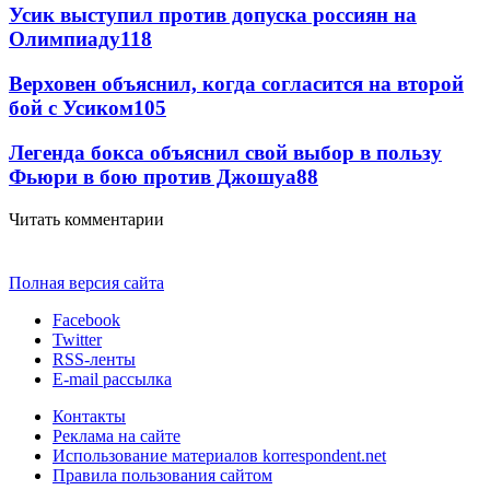
Усик выступил против допуска россиян на
Олимпиаду
118
Верховен объяснил, когда согласится на второй
бой с Усиком
105
Легенда бокса объяснил свой выбор в пользу
Фьюри в бою против Джошуа
88
Читать комментарии
Полная версия сайта
Facebook
Twitter
RSS-ленты
E-mail рассылка
Контакты
Реклама на сайте
Использование материалов korrespondent.net
Правила пользования сайтом