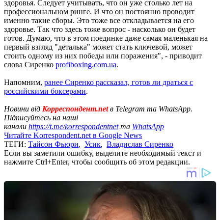
здоровья. Следует учитывать, что он уже столько лет на
профессиональном ринге. И что он постоянно проводит
именно такие сборы. Это тоже все откладывается на его
здоровье. Так что здесь тоже вопрос - насколько он будет
готов. Думаю, что в этом поединке даже самая маленькая на
первый взгляд "деталька" может стать ключевой, может
стоить одному из них победы или поражения", - приводит
слова Сиренко
profiboxing.com.ua
.
Напомним,
ранее Сиренко рассказал, готов ли драться с
российскими боксерами
.
Новини від
Корреспондент.net
в Telegram та WhatsApp.
Підписуйтесь на наші
канали
https://t.me/korrespondentnet
та
WhatsApp
Читайте Korrespondent.net в Google News
ТЕГИ:
Тайсон Фьюри
,
Усик
,
Владислав Сиренко
Если вы заметили ошибку, выделите необходимый текст и
нажмите Ctrl+Enter, чтобы сообщить об этом редакции.