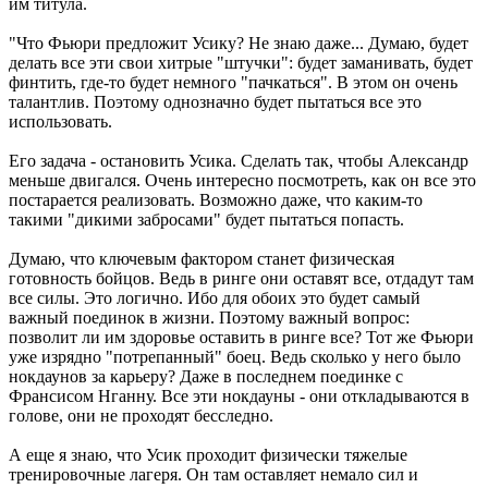
им титула.
"Что Фьюри предложит Усику? Не знаю даже... Думаю, будет
делать все эти свои хитрые "штучки": будет заманивать, будет
финтить, где-то будет немного "пачкаться". В этом он очень
талантлив. Поэтому однозначно будет пытаться все это
использовать.
Его задача - остановить Усика. Сделать так, чтобы Александр
меньше двигался. Очень интересно посмотреть, как он все это
постарается реализовать. Возможно даже, что каким-то
такими "дикими забросами" будет пытаться попасть.
Думаю, что ключевым фактором станет физическая
готовность бойцов. Ведь в ринге они оставят все, отдадут там
все силы. Это логично. Ибо для обоих это будет самый
важный поединок в жизни. Поэтому важный вопрос:
позволит ли им здоровье оставить в ринге все? Тот же Фьюри
уже изрядно "потрепанный" боец. Ведь сколько у него было
нокдаунов за карьеру? Даже в последнем поединке с
Франсисом Нганну. Все эти нокдауны - они откладываются в
голове, они не проходят бесследно.
А еще я знаю, что Усик проходит физически тяжелые
тренировочные лагеря. Он там оставляет немало сил и