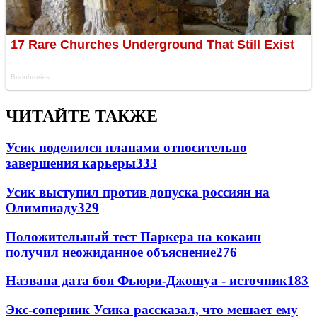
ЧИТАЙТЕ ТАКЖЕ
Усик поделился планами относительно
завершения карьеры
333
Усик выступил против допуска россиян на
Олимпиаду
329
Положительный тест Паркера на кокаин
получил неожиданное объяснение
276
Названа дата боя Фьюри-Джошуа - источник
183
Экс-соперник Усика рассказал, что мешает ему