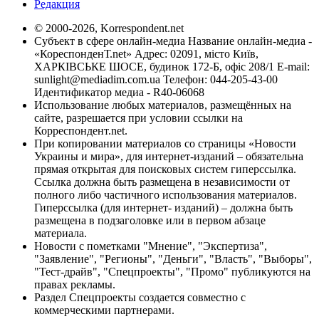
Редакция
© 2000-2026, Korrespondent.net
Субъект в сфере онлайн-медиа Название онлайн-медиа -
«КореспонденТ.net» Адрес: 02091, місто Київ,
ХАРКІВСЬКЕ ШОСЕ, будинок 172-Б, офіс 208/1 E-mail:
sunlight@mediadim.com.ua
Телефон: 044-205-43-00
Идентификатор медиа - R40-06068
Использование любых материалов, размещённых на
сайте, разрешается при условии ссылки на
Корреспондент.net.
При копировании материалов со страницы «Новости
Украины и мира», для интернет-изданий – обязательна
прямая открытая для поисковых систем гиперссылка.
Ссылка должна быть размещена в независимости от
полного либо частичного использования материалов.
Гиперссылка (для интернет- изданий) – должна быть
размещена в подзаголовке или в первом абзаце
материала.
Новости с пометками "Мнение", "Экспертиза",
"Заявление", "Регионы", "Деньги", "Власть", "Выборы",
"Тест-драйв", "Спецпроекты", "Промо" публикуются на
правах рекламы.
Раздел Спецпроекты создается совместно с
коммерческими партнерами.