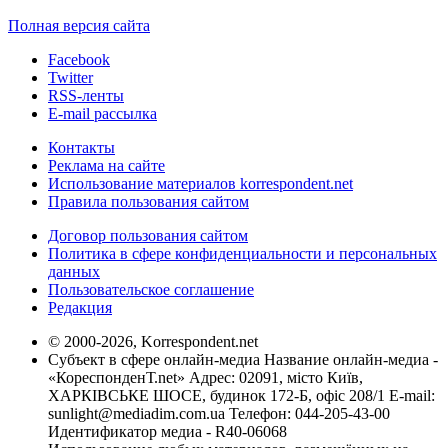
Полная версия сайта
Facebook
Twitter
RSS-ленты
E-mail рассылка
Контакты
Реклама на сайте
Использование материалов korrespondent.net
Правила пользования сайтом
Договор пользования сайтом
Политика в сфере конфиденциальности и персональных
данных
Пользовательское соглашение
Редакция
© 2000-2026, Korrespondent.net
Субъект в сфере онлайн-медиа Название онлайн-медиа -
«КореспонденТ.net» Адрес: 02091, місто Київ,
ХАРКІВСЬКЕ ШОСЕ, будинок 172-Б, офіс 208/1 E-mail:
sunlight@mediadim.com.ua
Телефон: 044-205-43-00
Идентификатор медиа - R40-06068