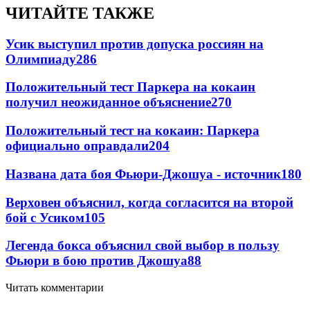
ЧИТАЙТЕ ТАКЖЕ
Усик выступил против допуска россиян на
Олимпиаду
286
Положительный тест Паркера на кокаин
получил неожиданное объяснение
270
Положительный тест на кокаин: Паркера
официально оправдали
204
Названа дата боя Фьюри-Джошуа - источник
180
Верховен объяснил, когда согласится на второй
бой с Усиком
105
Легенда бокса объяснил свой выбор в пользу
Фьюри в бою против Джошуа
88
Читать комментарии