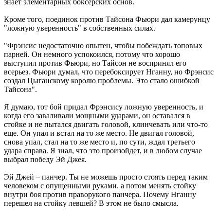
знает элементарных боксерских основ.
Кроме того, поединок против Тайсона Фьюри дал камерунцу
"ложную уверенность" в собственных силах.
"Фрэнсис недостаточно опытен, чтобы побеждать топовых
парней. Он немного успокоился, потому что хорошо
выступил против Фьюри, но Тайсон не воспринял его
всерьез. Фьюри думал, что перебоксирует Нганну, но Фрэнсис
создал Цыганскому королю проблемы. Это стало ошибкой
Тайсона".
Я думаю, тот бой придал Фрэнсису ложную уверенность, и
когда его заваливали мощными ударами, он оставался в
стойке и не пытался двигать головой, клинчевать или что-то
еще. Он упал и встал на то же место. Не двигал головой,
снова упал, стал на то же место и, по сути, ждал третьего
удара справа. Я знал, что это произойдет, и в любом случае
выбрал победу Эй Джея.
Эй Джей – панчер. Ты не можешь просто стоять перед таким
человеком с опущенными руками, а потом менять стойку
внутри боя против праворукого панчера. Почему Нганну
перешел на стойку левшей? В этом не было смысла.