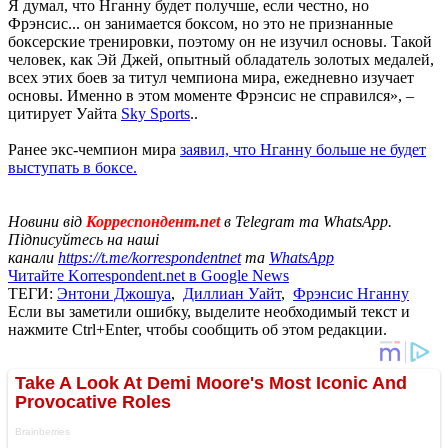
Я думал, что Нганну будет получше, если честно, но
Фрэнсис... он занимается боксом, но это не признанные
боксерские тренировки, поэтому он не изучил основы. Такой
человек, как Эй Джей, опытный обладатель золотых медалей,
всех этих боев за титул чемпиона мира, ежедневно изучает
основы. Именно в этом моменте Фрэнсис не справился», –
цитирует Уайта
Sky Sports
..
Ранее экс-чемпион мира
заявил, что Нганну больше не будет
выступать в боксе.
Новини від
Корреспондент.net
в Telegram та WhatsApp.
Підписуйтесь на наші
канали
https://t.me/korrespondentnet
та
WhatsApp
Читайте Korrespondent.net в Google News
ТЕГИ:
Энтони Джошуа
,
Диллиан Уайт
,
Фрэнсис Нганну
Если вы заметили ошибку, выделите необходимый текст и
нажмите Ctrl+Enter, чтобы сообщить об этом редакции.