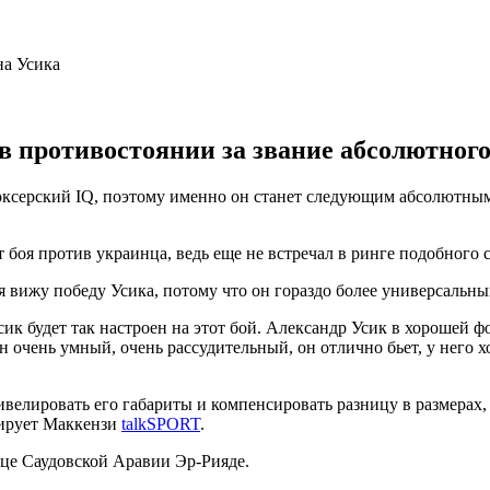
в противостоянии за звание абсолютного
оксерский IQ, поэтому именно он станет следующим абсолютным
 боя против украинца, ведь еще не встречал в ринге подобного 
 я вижу победу Усика, потому что он гораздо более универсальны
ик будет так настроен на этот бой. Александр Усик в хорошей ф
 очень умный, очень рассудительный, он отлично бьет, у него 
велировать его габариты и компенсировать разницу в размерах, 
итирует Маккензи
talkSPORT
.
ице Саудовской Аравии Эр-Рияде.