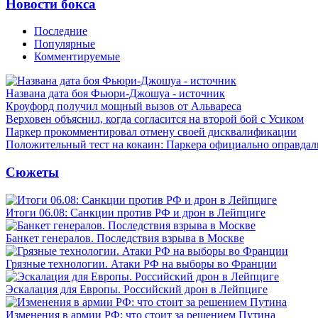
Новости бокса
Последние
Популярные
Комментируемые
Названа дата боя Фьюри-Джошуа - источник
Кроуфорд получил мощный вызов от Альвареса
Верховен объяснил, когда согласится на второй бой с Усиком
Паркер прокомментировал отмену своей дисквалификации
Положительный тест на кокаин: Паркера официально оправдал
Сюжеты
Итоги 06.08: Санкции против РФ и дрон в Лейпциге
Банкет генералов. Последствия взрыва в Москве
Грязные технологии. Атаки РФ на выборы во Франции
Эскалация для Европы. Российский дрон в Лейпциге
Изменения в армии РФ: что стоит за решением Путина