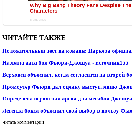
ЧИТАЙТЕ ТАКЖЕ
Положительный тест на кокаин: Паркера официа
Названа дата боя Фьюри-Джошуа - источник
155
Верховен объяснил, когда согласится на второй б
Промоутер Фьюри дал оценку выступлению Джош
Определена вероятная арена для мегабоя Джошу
Легенда бокса объяснил свой выбор в пользу Фь
Читать комментарии