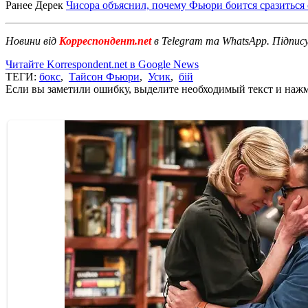
Ранее Дерек
Чисора объяснил, почему Фьюри боится сразиться 
Новини від
Корреспондент.net
в Telegram та WhatsApp. Підпис
Читайте Korrespondent.net в Google News
ТЕГИ:
бокс
,
Тайсон Фьюри
,
Усик
,
бій
Если вы заметили ошибку, выделите необходимый текст и нажми