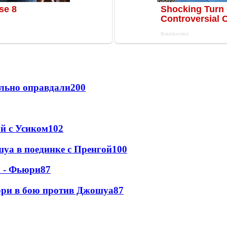
льно оправдали
200
ой с Усиком
102
уа в поединке с Пренгой
100
а - Фьюри
87
юри в бою против Джошуа
87