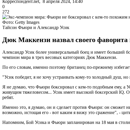
Корреспондент.net, 8 апреля 2024, 14:40
0
272
Фото: Getty Images
Тайсон Фьюри и Александр Усик
Дюк Маккензи назвал своего фаворита 
Александр Усик более универсальный боец и имеет больший б
чемпион мира в трех весовых категориях Дюк Маккензи.
По его словам, именно поэтому британец по-прежнему избегает
"Усик победит, я не хочу устраивать кому-то холодный душ, но
Я не думаю, что Фьюри боксировал с кем-то подобным ему, а Ус
живущим тяжеловесом... Усик имеет высокий боксерский IQ. Он
ребят.
Именно это, я думаю, он и сделает против Фьюри: он сможет ни
возможно, истощая его - вот каким я вижу это сражение", - ц
Напомним, Бой Усика и Фьюри запланирован на 18 мая в стол