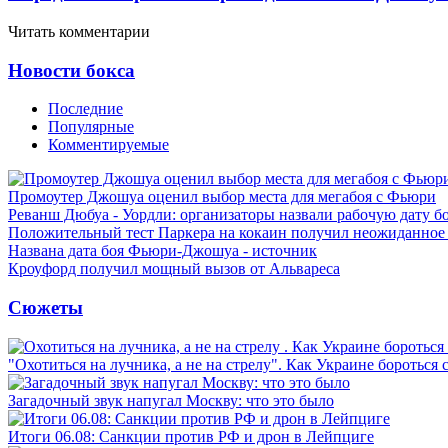
Читать комментарии
Новости бокса
Последние
Популярные
Комментируемые
Промоутер Джошуа оценил выбор места для мегабоя с Фьюри
Реванш Дюбуа - Уордли: организаторы назвали рабочую дату б
Положительный тест Паркера на кокаин получил неожиданное
Названа дата боя Фьюри-Джошуа - источник
Кроуфорд получил мощный вызов от Альвареса
Сюжеты
"Охотиться на лучника, а не на стрелу". Как Украине бороться 
Загадочный звук напугал Москву: что это было
Итоги 06.08: Санкции против РФ и дрон в Лейпциге