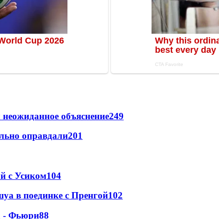
 неожиданное объяснение
249
льно оправдали
201
ой с Усиком
104
уа в поединке с Пренгой
102
а - Фьюри
88