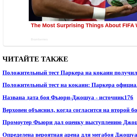
ЧИТАЙТЕ ТАКЖЕ
Положительный тест Паркера на кокаин получил
Положительный тест на кокаин: Паркера официа
Названа дата боя Фьюри-Джошуа - источник
176
Верховен объяснил, когда согласится на второй б
Промоутер Фьюри дал оценку выступлению Джош
Определена вероятная арена для мегабоя Джошу