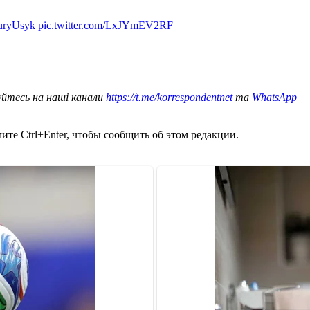
uryUsyk
pic.twitter.com/LxJYmEV2RF
уйтесь на наші канали
https://t.me/korrespondentnet
та
WhatsApp
те Ctrl+Enter, чтобы сообщить об этом редакции.