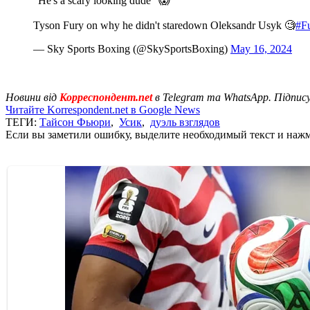
"He's a scary looking dude" 😱
Tyson Fury on why he didn't staredown Oleksandr Usyk 🧐
#F
— Sky Sports Boxing (@SkySportsBoxing)
May 16, 2024
Новини від
Корреспондент.net
в Telegram та WhatsApp. Підпис
Читайте Korrespondent.net в Google News
ТЕГИ:
Тайсон Фьюри
,
Усик
,
дуэль взглядов
Если вы заметили ошибку, выделите необходимый текст и нажми