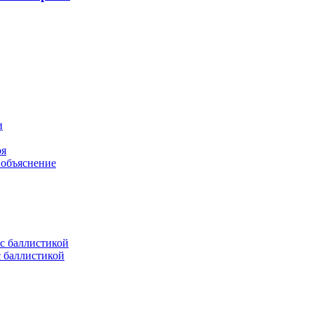
оя
 объяснение
с баллистикой