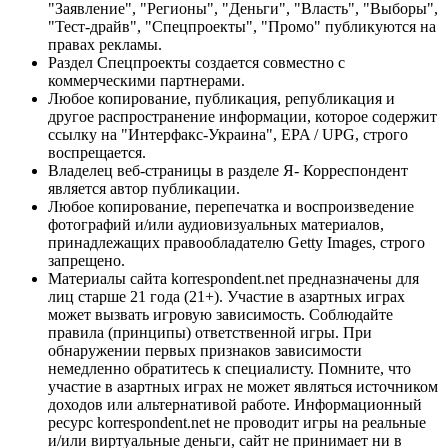
"Заявление", "Регионы", "Деньги", "Власть", "Выборы",
"Тест-драйв", "Спецпроекты", "Промо" публикуются на
правах рекламы.
Раздел Спецпроекты создается совместно с
коммерческими партнерами.
Любое копирование, публикация, републикация и
другое распространение информации, которое содержит
ссылку на "Интерфакс-Украина", EPA / UPG, строго
воспрещается.
Владелец веб-страницы в разделе Я- Корреспондент
является автор публикации.
Любое копирование, перепечатка и воспроизведение
фотографий и/или аудиовизуальных материалов,
принадлежащих правообладателю Getty Images, строго
запрещено.
Материалы сайта korrespondent.net предназначены для
лиц старше 21 года (21+). Участие в азартных играх
может вызвать игровую зависимость. Соблюдайте
правила (принципы) ответственной игры. При
обнаружении первых признаков зависимости
немедленно обратитесь к специалисту. Помните, что
участие в азартных играх не может являться источником
доходов или альтернативой работе. Информационный
ресурс korrespondent.net не проводит игры на реальные
и/или виртуальные деньги, сайт не принимает ни в