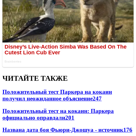
ЧИТАЙТЕ ТАКЖЕ
Положительный тест Паркера на кокаин
получил неожиданное объяснение
247
Положительный тест на кокаин: Паркера
официально оправдали
201
Названа дата боя Фьюри-Джошуа - источник
176