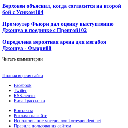
Верховен объяснил, когда согласится на второй
бой с Усиком
104
Промоутер Фьюри дал оценку выступлению
Джошуа в поединке с Пренгой
102
Определена вероятная арена для мегабоя
Джошуа - Фьюри
88
Читать комментарии
Полная версия сайта
Facebook
Twitter
RSS-ленты
E-mail рассылка
Контакты
Реклама на сайте
Использование материалов korrespondent.net
Правила пользования сайтом