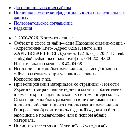
Договор пользования сайтом
Политика в сфере конфиденциальности и персональных
данных
Пользовательское соглашение
Редакция
© 2000-2026, Korrespondent.net
Субъект в сфере онлайн-медиа Название онлайн-медиа -
«КореспонденТ.net» Адрес: 02091, місто Київ,
ХАРКІВСЬКЕ ШОСЕ, будинок 172-Б, офіс 208/1 E-mail:
sunlight@mediadim.com.ua
Телефон: 044-205-43-00
Идентификатор медиа - R40-06068
Использование любых материалов, размещённых на
сайте, разрешается при условии ссылки на
Корреспондент.net.
При копировании материалов со страницы «Новости
Украины и мира», для интернет-изданий – обязательна
прямая открытая для поисковых систем гиперссылка.
Ссылка должна быть размещена в независимости от
полного либо частичного использования материалов.
Гиперссылка (для интернет- изданий) – должна быть
размещена в подзаголовке или в первом абзаце
материала.
Новости с пометками "Мнение", "Экспертиза",