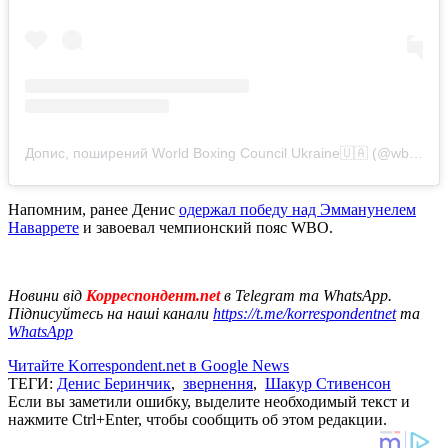
Допис, поширений World Boxing Council Ukraine🇺🇦 (@wbc_ukraine)
Напомним, ранее Денис
одержал победу над Эмманунелем
Наваррете
и завоевал чемпионский пояс WBO.
Новини від
Корреспондент.net
в Telegram та WhatsApp.
Підписуйтесь на наші канали
https://t.me/korrespondentnet
та
WhatsApp
Читайте Korrespondent.net в Google News
ТЕГИ:
Денис Беринчик
,
звернення
,
Шакур Стивенсон
Если вы заметили ошибку, выделите необходимый текст и
нажмите Ctrl+Enter, чтобы сообщить об этом редакции.