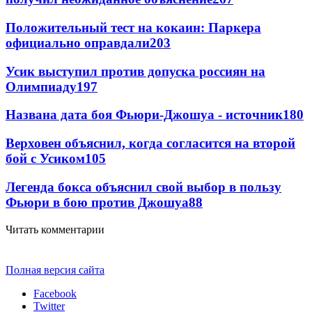
Положительный тест на кокаин: Паркера
официально оправдали
203
Усик выступил против допуска россиян на
Олимпиаду
197
Названа дата боя Фьюри-Джошуа - источник
180
Верховен объяснил, когда согласится на второй
бой с Усиком
105
Легенда бокса объяснил свой выбор в пользу
Фьюри в бою против Джошуа
88
Читать комментарии
Полная версия сайта
Facebook
Twitter