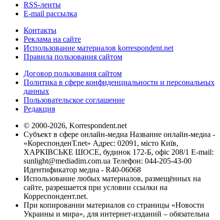
RSS-ленты
E-mail рассылка
Контакты
Реклама на сайте
Использование материалов korrespondent.net
Правила пользования сайтом
Договор пользования сайтом
Политика в сфере конфиденциальности и персональных
данных
Пользовательское соглашение
Редакция
© 2000-2026, Korrespondent.net
Субъект в сфере онлайн-медиа Название онлайн-медиа -
«КореспонденТ.net» Адрес: 02091, місто Київ,
ХАРКІВСЬКЕ ШОСЕ, будинок 172-Б, офіс 208/1 E-mail:
sunlight@mediadim.com.ua
Телефон: 044-205-43-00
Идентификатор медиа - R40-06068
Использование любых материалов, размещённых на
сайте, разрешается при условии ссылки на
Корреспондент.net.
При копировании материалов со страницы «Новости
Украины и мира», для интернет-изданий – обязательна