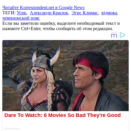
Читайте Korrespondent.net в Google News
ТЕГИ:
Усик
,
Александр Красюк
,
Эгис Климас
,
відмова
,
чемпионский пояс
Если вы заметили ошибку, выделите необходимый текст и
нажмите Ctrl+Enter, чтобы сообщить об этом редакции.