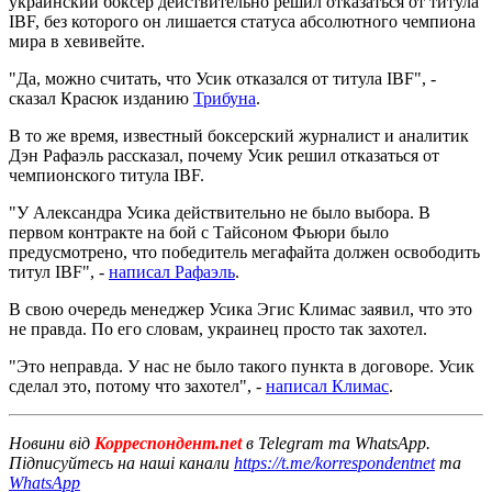
украинский боксер действительно решил отказаться от титула
IBF, без которого он лишается статуса абсолютного чемпиона
мира в хевивейте.
"Да, можно считать, что Усик отказался от титула IBF", -
сказал Красюк изданию
Трибуна
.
В то же время, известный боксерский журналист и аналитик
Дэн Рафаэль рассказал, почему Усик решил отказаться от
чемпионского титула IBF.
"У Александра Усика действительно не было выбора. В
первом контракте на бой с Тайсоном Фьюри было
предусмотрено, что победитель мегафайта должен освободить
титул IBF", -
написал Рафаэль
.
В свою очередь менеджер Усика Эгис Климас заявил, что это
не правда. По его словам, украинец просто так захотел.
"Это неправда. У нас не было такого пункта в договоре. Усик
сделал это, потому что захотел", -
написал Климас
.
Новини від
Корреспондент.net
в Telegram та WhatsApp.
Підписуйтесь на наші канали
https://t.me/korrespondentnet
та
WhatsApp