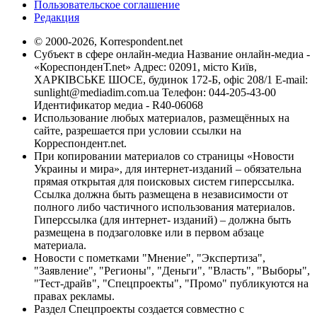
Пользовательское соглашение
Редакция
© 2000-2026, Korrespondent.net
Субъект в сфере онлайн-медиа Название онлайн-медиа -
«КореспонденТ.net» Адрес: 02091, місто Київ,
ХАРКІВСЬКЕ ШОСЕ, будинок 172-Б, офіс 208/1 E-mail:
sunlight@mediadim.com.ua
Телефон: 044-205-43-00
Идентификатор медиа - R40-06068
Использование любых материалов, размещённых на
сайте, разрешается при условии ссылки на
Корреспондент.net.
При копировании материалов со страницы «Новости
Украины и мира», для интернет-изданий – обязательна
прямая открытая для поисковых систем гиперссылка.
Ссылка должна быть размещена в независимости от
полного либо частичного использования материалов.
Гиперссылка (для интернет- изданий) – должна быть
размещена в подзаголовке или в первом абзаце
материала.
Новости с пометками "Мнение", "Экспертиза",
"Заявление", "Регионы", "Деньги", "Власть", "Выборы",
"Тест-драйв", "Спецпроекты", "Промо" публикуются на
правах рекламы.
Раздел Спецпроекты создается совместно с