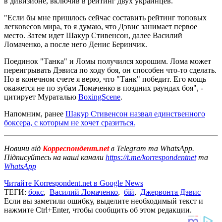
в дивизионе, включив в рейтинг двух украинцев.
"Если бы мне пришлось сейчас составить рейтинг топовых
легковесов мира, то я думаю, что Дэвис занимает первое
место. Затем идет Шакур Стивенсон, далее Василий
Ломаченко, а после него Денис Беринчик.
Поединок "Танка" и Ломы получился хорошим. Лома может
переигрывать Дэвиса по ходу боя, он способен что-то сделать.
Но в конечном счете я верю, что "Танк" победит. Его мощь
окажется не по зубам Ломаченко в поздних раундах боя", -
цитирует Мураталью
BoxingScene
.
Напомним, ранее
Шакур Стивенсон назвал единственного
боксера, с которым не хочет сразиться.
Новини від
Корреспондент.net
в Telegram та WhatsApp.
Підписуйтесь на наші канали
https://t.me/korrespondentnet
та
WhatsApp
Читайте Korrespondent.net в Google News
ТЕГИ:
бокс
,
Василий Ломаченко
,
бій
,
Джервонта Дэвис
Если вы заметили ошибку, выделите необходимый текст и
нажмите Ctrl+Enter, чтобы сообщить об этом редакции.