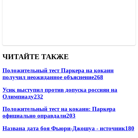
ЧИТАЙТЕ ТАКЖЕ
Положительный тест Паркера на кокаин
получил неожиданное объяснение
268
Усик выступил против допуска россиян на
Олимпиаду
232
Положительный тест на кокаин: Паркера
официально оправдали
203
Названа дата боя Фьюри-Джошуа - источник
180