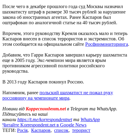
После чего в декабре прошлого года суд Москвы назначил
шахматисту штраф в размере 30 тысяч рублей за нарушение
закона об иностранных агентах. Ранее Каспаров был
оштрафован по аналогичной статье на 40 тысяч рублей.
Впрочем, этого руководству Кремля оказалось мало и теперь
Каспаров внесен в список террористов и экстремистов. Об
этом сообщается на официальном сайте
Росфинмониторинга
.
Добавим, что Гарри Каспаров завершил карьеру шахматиста
еще в 2005 году. Экс-чемпион мира является ярым
противником агрессивной политики российского
руководства.
В 2013 году Каспаров покинул Россию.
Напомним, ранее
польский шахматист не пожал руку
россиянину на чемпионате мира
.
Новини від
Корреспондент.net
в Telegram та WhatsApp.
Підписуйтесь на наші
канали
https://t.me/korrespondentnet
та
WhatsApp
Читайте Korrespondent.net в Google News
ТЕГИ:
Росія
,
Каспаров
,
список
,
терорист