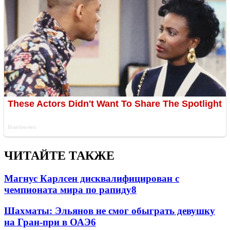
ЧИТАЙТЕ ТАКЖЕ
Магнус Карлсен дисквалифицирован с
чемпионата мира по рапиду
8
Шахматы: Эльянов не смог обыграть девушку
на Гран-при в ОАЭ
6