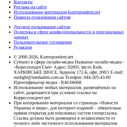
Контакты
Реклама на сайте
Использование материалов korrespondent.net
Правила пользования сайтом
Договор пользования сайтом
Политика в сфере конфиденциальности и персональных
данных
Пользовательское соглашение
Редакция
© 2000-2026, Korrespondent.net
Субъект в сфере онлайн-медиа Название онлайн-медиа -
«КореспонденТ.net» Адрес: 02091, місто Київ,
ХАРКІВСЬКЕ ШОСЕ, будинок 172-Б, офіс 208/1 E-mail:
sunlight@mediadim.com.ua
Телефон: 044-205-43-00
Идентификатор медиа - R40-06068
Использование любых материалов, размещённых на
сайте, разрешается при условии ссылки на
Корреспондент.net.
При копировании материалов со страницы «Новости
Украины и мира», для интернет-изданий – обязательна
прямая открытая для поисковых систем гиперссылка.
Ссылка должна быть размещена в независимости от
полного либо частичного использования материалов.