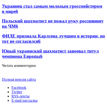
Украинец стал самым молодым гроссмейстером
в мире
6
Польский шахматист не пожал руку россиянину
на ЧМ
6
ФИДЕ признала Карлсена лучшим в истории, но
тот не согласился
6
Юный украинский шахматист завоевал титул
чемпиона Европы
6
Читать комментарии
Полная версия сайта
Facebook
Twitter
RSS-ленты
E-mail рассылка