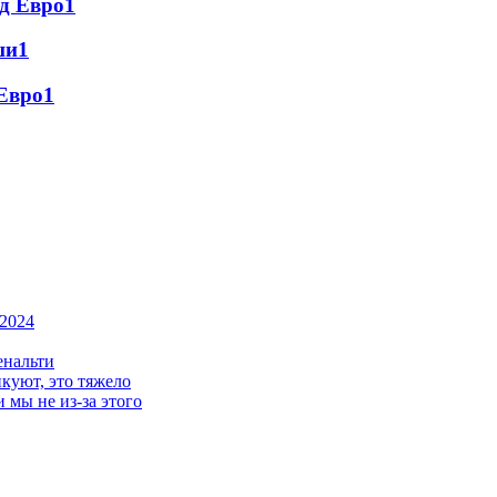
д Евро
1
ши
1
Евро
1
-2024
енальти
икуют, это тяжело
 мы не из-за этого