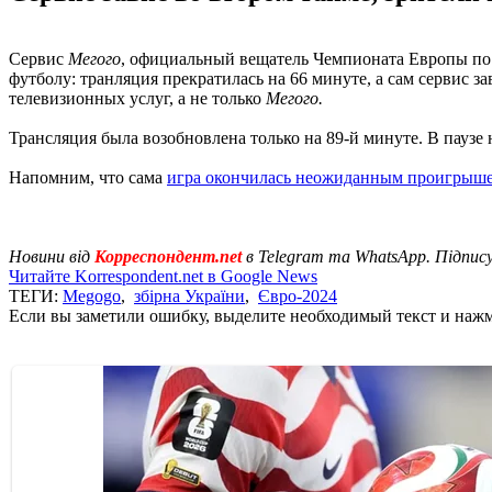
Сервис
Мегого
, официальный вещатель Чемпионата Европы по 
футболу: транляция прекратилась на 66 минуте, а сам сервис з
телевизионных услуг, а не только
Мегого.
Трансляция была возобновлена ​​только на 89-й минуте. В паузе
Напомним, что сама
игра окончилась неожиданным проигрыш
Новини від
Корреспондент.net
в Telegram та WhatsApp. Підпис
Читайте Korrespondent.net в Google News
ТЕГИ:
Megogo
,
збірна України
,
Євро-2024
Если вы заметили ошибку, выделите необходимый текст и нажми