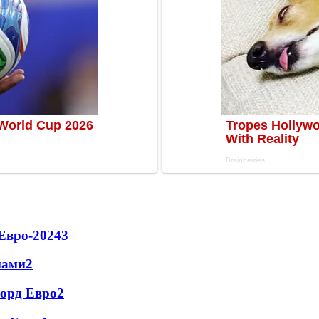
Евро-2024
3
нами
2
корд Евро
2