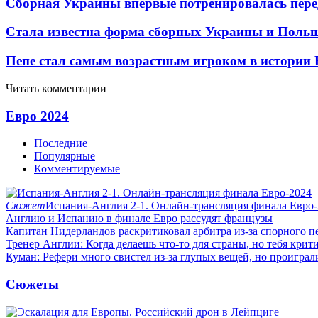
Сборная Украины впервые потренировалась пере
Стала известна форма сборных Украины и Поль
Пепе стал самым возрастным игроком в истории 
Читать комментарии
Евро 2024
Последние
Популярные
Комментируемые
Сюжет
Испания-Англия 2-1. Онлайн-трансляция финала Евро
Англию и Испанию в финале Евро рассудят французы
Капитан Нидерландов раскритиковал арбитра из-за спорного п
Тренер Англии: Когда делаешь что-то для страны, но тебя крит
Куман: Рефери много свистел из-за глупых вещей, но проиграли
Сюжеты