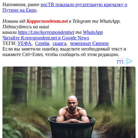
Напомним, ранее
росТВ показало ругательную кричалку о
Путине на Евро
.
Новини від
Корреспондент.net
в Telegram та WhatsApp.
Підписуйтесь на наші
канали
https://t.me/korrespondentnet
та
WhatsApp
Читайте Korrespondent.net в Google News
ТЕГИ:
УЕФА
,
Сербія
,
скарга
,
чемпіонат Європи
Если вы заметили ошибку, выделите необходимый текст и
нажмите Ctrl+Enter, чтобы сообщить об этом редакции.