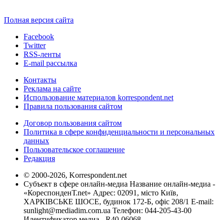
Полная версия сайта
Facebook
Twitter
RSS-ленты
E-mail рассылка
Контакты
Реклама на сайте
Использование материалов korrespondent.net
Правила пользования сайтом
Договор пользования сайтом
Политика в сфере конфиденциальности и персональных
данных
Пользовательское соглашение
Редакция
© 2000-2026, Korrespondent.net
Субъект в сфере онлайн-медиа Название онлайн-медиа -
«КореспонденТ.net» Адрес: 02091, місто Київ,
ХАРКІВСЬКЕ ШОСЕ, будинок 172-Б, офіс 208/1 E-mail:
sunlight@mediadim.com.ua
Телефон: 044-205-43-00
Идентификатор медиа - R40-06068