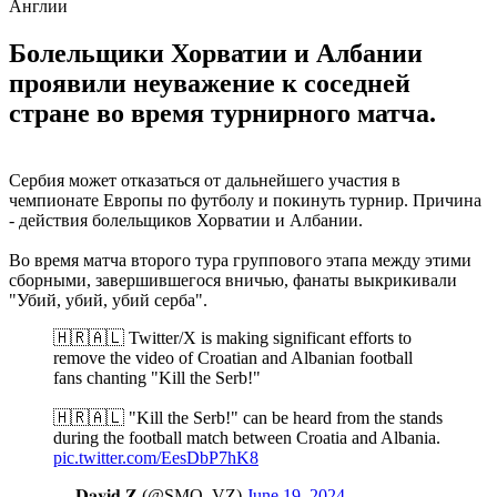
Англии
Болельщики Хорватии и Албании
проявили неуважение к соседней
стране во время турнирного матча.
Сербия может отказаться от дальнейшего участия в
чемпионате Европы по футболу и покинуть турнир. Причина
- действия болельщиков Хорватии и Албании.
Во время матча второго тура группового этапа между этими
сборными, завершившегося вничью, фанаты выкрикивали
"Убий, убий, убий серба".
🇭🇷🇦🇱 Twitter/X is making significant efforts to
remove the video of Croatian and Albanian football
fans chanting "Kill the Serb!"
🇭🇷🇦🇱 "Kill the Serb!" can be heard from the stands
during the football match between Croatia and Albania.
pic.twitter.com/EesDbP7hK8
— 𝐃𝐚𝐯𝐢𝐝 𝐙 (@SMO_VZ)
June 19, 2024