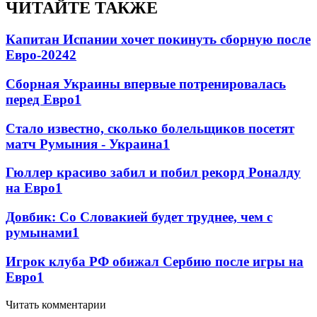
ЧИТАЙТЕ ТАКЖЕ
Капитан Испании хочет покинуть сборную после
Евро-2024
2
Сборная Украины впервые потренировалась
перед Евро
1
Стало известно, сколько болельщиков посетят
матч Румыния - Украина
1
Гюллер красиво забил и побил рекорд Роналду
на Евро
1
Довбик: Со Словакией будет труднее, чем с
румынами
1
Игрок клуба РФ обижал Сербию после игры на
Евро
1
Читать комментарии