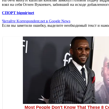
На 64-й минуте капитан киевлян замкнул головой подачу Бадра
взял на себя Огнен Вукоевич, забивший на исходе добавленно
СПОРТ bigmir)net
Читайте Korrespondent.net в Google News
Если вы заметили ошибку, выделите необходимый текст и нажми