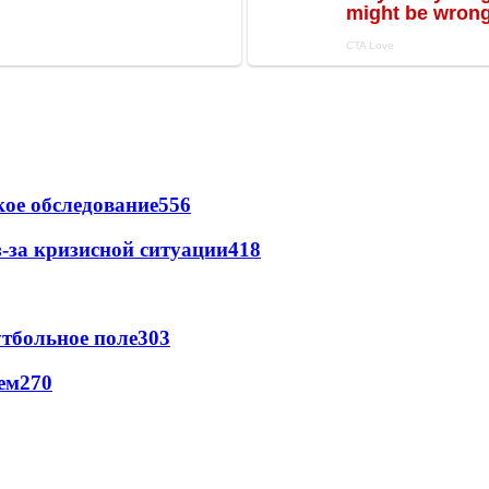
ое обследование
556
-за кризисной ситуации
418
тбольное поле
303
ем
270