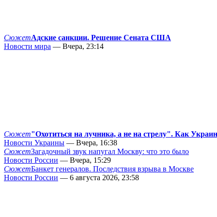
Сюжет
Адские санкции. Решение Сената США
Новости мира
— Вчера, 23:14
Сюжет
"Охотиться на лучника, а не на стрелу". Как Украи
Новости Украины
— Вчера, 16:38
Сюжет
Загадочный звук напугал Москву: что это было
Новости России
— Вчера, 15:29
Сюжет
Банкет генералов. Последствия взрыва в Москве
Новости России
— 6 августа 2026, 23:58