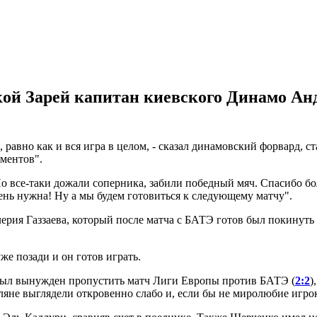
ской Зарей капитан киевского Динамо А
, равно как и вся игра в целом, - сказал динамовский форвард, ст
оментов".
 Но все-таки дожали соперника, забили победный мяч. Спасибо 
ень нужна! Ну а мы будем готовиться к следующему матчу".
ия Газзаева, который после матча с БАТЭ готов был покинуть с
же позади и он готов играть.
 был вынужден пропустить матч Лиги Европы против БАТЭ (
2:2
)
ляне выглядели откровенно слабо и, если бы не миролюбие игрок