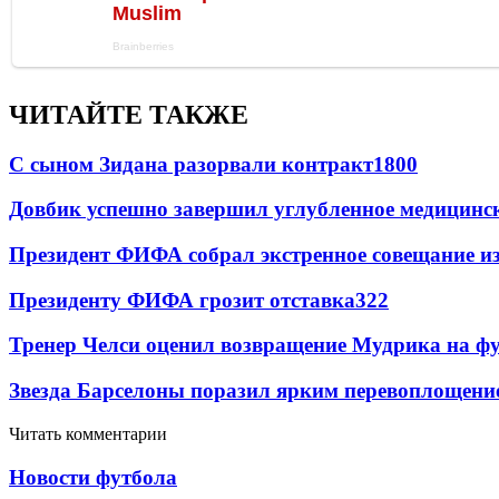
ЧИТАЙТЕ ТАКЖЕ
С сыном Зидана разорвали контракт
1800
Довбик успешно завершил углубленное медицинск
Президент ФИФА собрал экстренное совещание из
Президенту ФИФА грозит отставка
322
Тренер Челси оценил возвращение Мудрика на фу
Звезда Барселоны поразил ярким перевоплощени
Читать комментарии
Новости футбола