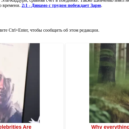
 Эль-Каддури, сравняв счет в поединке. Также Шевченко имел не
го времени.
2:1 - Динамо с трудом побеждает Зарю
.
те Ctrl+Enter, чтобы сообщить об этом редакции.