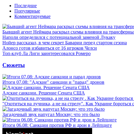
Последние
Популярные
Комментируемые
Бывший агент Неймара раскрыл схемы влияния на трансферн
Наполи определился с потенциальной заменой Лукаку
Нойер рассказал, в чем секрет Баварии перед стартом сезона
Алонсо готов избавиться от 16 игроков Челси
Топ-клуб Ла Лиги заинтересовался Ромеро
Сюжеты
Итоги 07.08: "Адские" санкции и "парад" дронов
Адские санкции. Решение Сената США
"Охотиться на лучника, а не на стрелу". Как Украине бороться 
Загадочный звук напугал Москву: что это было
Итоги 06.08: Санкции против РФ и дрон в Лейпциге