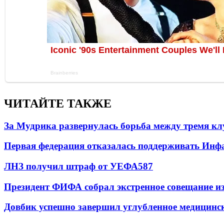
ЧИТАЙТЕ ТАКЖЕ
За Мудрика развернулась борьба между тремя 
Первая федерация отказалась поддерживать Инф
ЛНЗ получил штраф от УЕФА
587
Президент ФИФА собрал экстренное совещание из
Довбик успешно завершил углубленное медицинск