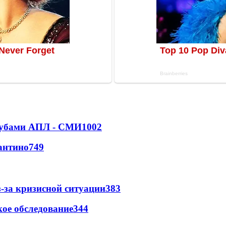
клубами АПЛ - СМИ
1002
антино
749
-за кризисной ситуации
383
ое обследование
344