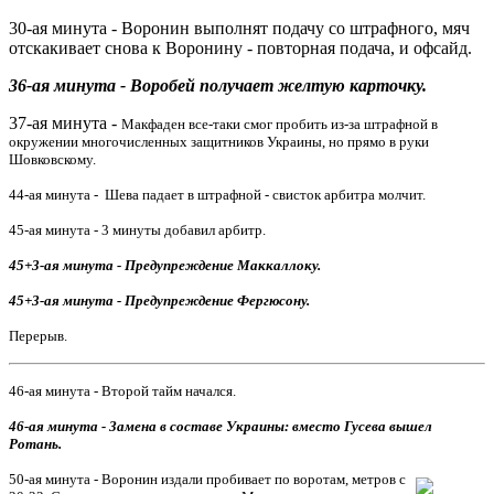
30-ая минута - Воронин выполнят подачу со штрафного, мяч
отскакивает снова к Воронину - повторная подача, и офсайд.
36-ая минута - Воробей получает желтую карточку.
37-ая минута -
Макфаден все-таки смог пробить из-за штрафной в
окружении многочисленных защитников Украины, но прямо в руки
Шовковскому.
44-ая минута - Шева падает в штрафной - свисток арбитра молчит.
45-ая минута - 3 минуты добавил арбитр.
45+3-ая минута - Предупреждение Маккаллоку.
45+3-ая минута - Предупреждение Фергюсону.
Перерыв.
46-ая минута - Второй тайм начался.
46-ая минута - Замена в составе Украины: вместо Гусева вышел
Ротань.
50-ая минута - Воронин издали пробивает по воротам, метров с