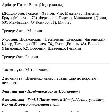
Арбитр: Питер Винк (Нидерланды)
Шотландия:
Гордон - Хаттон, Уир, Макманус, Нэйсмит,
Браун (Мэлоуни, 78), Фергюсон, Пирсон, Маккаллох (Дэйли,
60), Макфадден (О"Коннор, 81), Миллер
Тренер: Алекс Маклиш
Украина:
Шовковский - Несмачный, Езерский, Чигринский,
Кучер, Тимощук (Шелаев, 74), Гусев (Ротань, 46), Воробей
(Назаренко, 62), Воронин, Шевченко, Гладкий
Тренер: Олег Блохин
1-ая минута - Матч начался.
2-ая минута - Шевченко нанес первый удар по воротам -
неточно.
3-ая минута - Предупреждение Несмачному
4-ая минута - Гол!!!
После навеса Макфаддена с углового,
Кенни Миллер открывает счет.