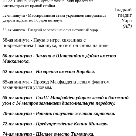
20-22. Сильно, и чуть-чуть не точно. Мяч пролетел в
сантиметрах от правой стойки.
Гладкий
гладит
52-ая минута - Массированная атака украинцев завершилась
ударом издали, но Гордон потянул.
Уира
(АР)
53-ая минута - Гладкий головой наносит неточный удар.
58-ая минута - Пауза в игре, связанная с
повреждением Тимощука, но вот он снова на поле.
60-ая минута - Замена в Шотландии: Дэйли вместо
Маккаллоха.
62-ая минута - Назаренко вместо Воробья.
65-ая минута - Проход Макфаддена левым флангом
заканчивается угловым.
68-ая минута - Гол!!! Макфадден ударом левой в ближний
угол с 14 метров замыкает диаголнальную передачу.
70-ая минута - Ротань получает желтая карточка.
72-ая минута - Предупреждение Кенни Миллеру.
74-ая минута - Шелаев вместо Тимощука.