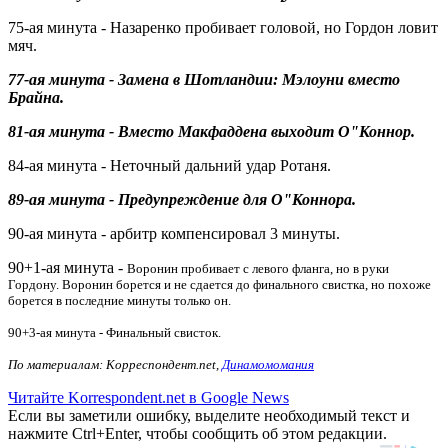
75-ая минута -
Назаренко пробивает головой, но Гордон ловит
мяч.
77-ая минута - Замена в Шотландии: Мэлоуни вместо
Брайна.
81-ая минута - Вместо Макфаддена выходит О"Коннор.
84-ая минута - Неточный дальний удар Ротаня.
89-ая минута - Предупреждение для О"Коннора.
90-ая минута - арбитр компенсировал 3 минуты.
90+1-ая минута -
Воронин пробивает с левого фланга, но в руки
Гордону. Воронин борется и не сдается до финального свистка, но похоже
борется в последние минуты только он.
90+3-ая минута - Финальный свисток.
По материалам: Корреспондент.net,
Динамомомания
Читайте Korrespondent.net в Google News
Если вы заметили ошибку, выделите необходимый текст и
нажмите Ctrl+Enter, чтобы сообщить об этом редакции.