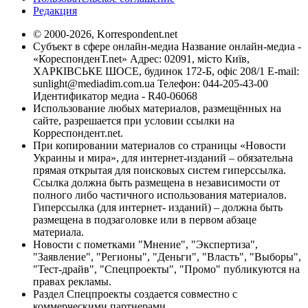
Редакция
© 2000-2026, Korrespondent.net
Субъект в сфере онлайн-медиа Название онлайн-медиа -
«КореспонденТ.net» Адрес: 02091, місто Київ,
ХАРКІВСЬКЕ ШОСЕ, будинок 172-Б, офіс 208/1 E-mail:
sunlight@mediadim.com.ua
Телефон: 044-205-43-00
Идентификатор медиа - R40-06068
Использование любых материалов, размещённых на
сайте, разрешается при условии ссылки на
Корреспондент.net.
При копировании материалов со страницы «Новости
Украины и мира», для интернет-изданий – обязательна
прямая открытая для поисковых систем гиперссылка.
Ссылка должна быть размещена в независимости от
полного либо частичного использования материалов.
Гиперссылка (для интернет- изданий) – должна быть
размещена в подзаголовке или в первом абзаце
материала.
Новости с пометками "Мнение", "Экспертиза",
"Заявление", "Регионы", "Деньги", "Власть", "Выборы",
"Тест-драйв", "Спецпроекты", "Промо" публикуются на
правах рекламы.
Раздел Спецпроекты создается совместно с
коммерческими партнерами.