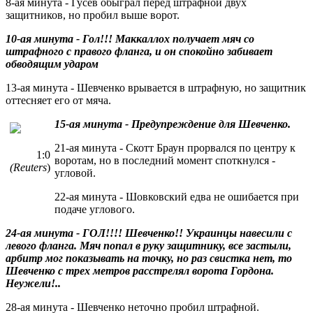
8-ая минута - Гусев обыграл перед штрафной двух
защитников, но пробил выше ворот.
10-ая минута - Гол!!! Маккаллох получает мяч со
штрафного с правого фланга, и он спокойно забивает
обводящим ударом
13-ая минута - Шевченко врывается в штрафную, но защитник
оттесняет его от мяча.
15-ая минута - Предупреждение для Шевченко.
21-ая минута - Скотт Браун прорвался по центру к
1:0
воротам, но в последний момент споткнулся -
(Reuters
)
угловой.
22-ая минута - Шовковский едва не ошибается при
подаче углового.
24-ая минута - ГОЛ!!!! Шевченко!! Украинцы навесили с
левого фланга. Мяч попал в руку защитнику, все застыли,
арбитр мог показывать на точку, но раз свистка нет, то
Шевченко с трех метров расстрелял ворота Гордона.
Неужели!..
28-ая минута - Шевченко неточно пробил штрафной.