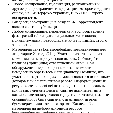
Любое копирование, публикация, републикация и
другое распространение информации, которое содержит
ссылку на "Интерфакс-Украина", EPA / UPG, строго
воспрещается.
Владелец веб-страницы в разделе Я- Корреспондент
является автор публикации.
Любое копирование, перепечатка и воспроизведение
фотографий и/или аудиовизуальных материалов,
принадлежащих правообладателю Getty Images, строго
запрещено.
Материалы сайта korrespondent.net предназначены для
лиц старше 21 года (21+). Участие в азартных играх
может вызвать игровую зависимость. Соблюдайте
правила (принципы) ответственной игры. При
обнаружении первых признаков зависимости
немедленно обратитесь к специалисту. Помните, что
участие в азартных играх не может являться источником
доходов или альтернативой работе. Информационный
ресурс korrespondent.net не проводит игры на реальные
и/или виртуальные деньги, сайт не принимает ни в
какой форме оплату ставок и других платежей, которые
связаны/могут быть связаны с азартными играми,
букмекерами или тотализаторами. Какие-либо
материалы на информационном ресурсе
korrespondent.net публикуются исключительно в