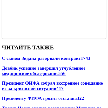
ЧИТАЙТЕ ТАКЖЕ
С сыном Зидана разорвали контракт
1743
Довбик успешно завершил углубленное
медицинское обследование
556
Президент ФИФА собрал экстренное совещание
из-за кризисной ситуации
417
Президенту ФИФА грозит отставка
322