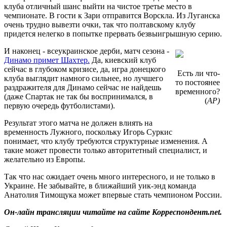
клуба отличный шанс выйти на чистое третье место в
чемпионате. В гости к Зари отправится Ворскла. Из Луганска
очень трудно вывезти очки, так что полтавскому клубу
придется нелегко в попытке прервать безвыигрышную серию.
И наконец - всеукраинское дерби, матч сезона -
Динамо примет Шахтер.
Да, киевский клуб
сейчас в глубоком кризисе, да, игра донецкого
Есть ли что-
клуба выглядит намного сильнее, но лучшего
то постоянее
раздражителя для Динамо сейчас не найдешь
временного?
(даже Спартак не так бы воспринимался, в
(
АР)
первую очередь футболистами).
Результат этого матча не должен влиять на
временность Лужного, поскольку Игорь Суркис
понимает, что клубу требуются структурные изменения. А
такие может провести только авторитетный специалист, и
желательно из Европы.
Так что нас ожидает очень много интересного, и не только в
Украине. Не забывайте, в ближайший уик-энд команда
Анатолия Тимощука может впервые стать чемпионом России.
Он-лайн трансляции читайте на сайте Корреспондент.net.