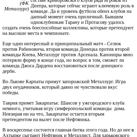
составе криворожского клуба ряда игроков из
(ФК
Днепра, которые сейчас играют ключевую роль в
Металлург
)
команде. Да и уровень футбола обеих клубов на
данный момент очень приличный. Бывшим
одноклубникам Тарану и Протасову удалось
создать очень боеспособные коллективы, которые претендуют
на высокие места в чемпионате.
Еще один интересный и принципиальный матч - Селюк
против Рабиновича, вторая команда Донецка против второй
команды Киева, Металлург против Арсенала. Канониры явно
потеряли форму в конце года, но вопрос в том, сможет ли
команда Джоса Дардена восстановиться после донецкого
дерби.
Во Львове Карпаты примут запорожский Металлург. Игра
двух неудачников, который давно не чувствовали вкус
победы.
Таврия примет Закарпатье. Шансов у ужгородского клуба
немного, учитывая игру симферопольской команды дома.
Невзирая ни на что, Закарпатье остается вторым
претендентом на вылет после Нефтяника.
В воскресенье состоится главная битва этого года. Но до нее в
Ахтырке сыграют Нефтяник и Металлист. Для харьковского