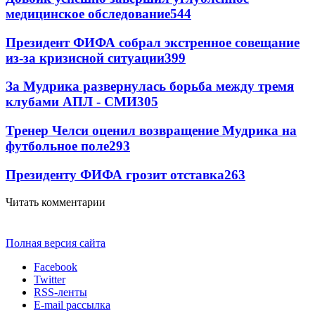
медицинское обследование
544
Президент ФИФА собрал экстренное совещание
из-за кризисной ситуации
399
За Мудрика развернулась борьба между тремя
клубами АПЛ - СМИ
305
Тренер Челси оценил возвращение Мудрика на
футбольное поле
293
Президенту ФИФА грозит отставка
263
Читать комментарии
Полная версия сайта
Facebook
Twitter
RSS-ленты
E-mail рассылка