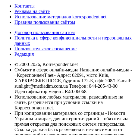
Контакты
Реклама на сайте
Использование материалов korrespondent.net
Правила пользования сайтом
Договор пользования сайтом
Политика в сфере конфиденциальности и персональных
данных
Пользовательское соглашение
Редакция
© 2000-2026, Korrespondent.net
Субъект в сфере онлайн-медиа Название онлайн-медиа -
«КореспонденТ.net» Адрес: 02091, місто Київ,
ХАРКІВСЬКЕ ШОСЕ, будинок 172-Б, офіс 208/1 E-mail:
sunlight@mediadim.com.ua
Телефон: 044-205-43-00
Идентификатор медиа - R40-06068
Использование любых материалов, размещённых на
сайте, разрешается при условии ссылки на
Корреспондент.net.
При копировании материалов со страницы «Новости
Украины и мира», для интернет-изданий – обязательна
прямая открытая для поисковых систем гиперссылка.
Ссылка должна быть размещена в независимости от
полного либо частичного использования материалов.