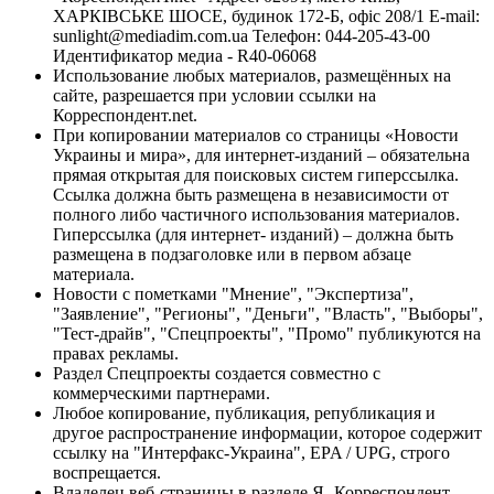
ХАРКІВСЬКЕ ШОСЕ, будинок 172-Б, офіс 208/1 E-mail:
sunlight@mediadim.com.ua
Телефон: 044-205-43-00
Идентификатор медиа - R40-06068
Использование любых материалов, размещённых на
сайте, разрешается при условии ссылки на
Корреспондент.net.
При копировании материалов со страницы «Новости
Украины и мира», для интернет-изданий – обязательна
прямая открытая для поисковых систем гиперссылка.
Ссылка должна быть размещена в независимости от
полного либо частичного использования материалов.
Гиперссылка (для интернет- изданий) – должна быть
размещена в подзаголовке или в первом абзаце
материала.
Новости с пометками "Мнение", "Экспертиза",
"Заявление", "Регионы", "Деньги", "Власть", "Выборы",
"Тест-драйв", "Спецпроекты", "Промо" публикуются на
правах рекламы.
Раздел Спецпроекты создается совместно с
коммерческими партнерами.
Любое копирование, публикация, републикация и
другое распространение информации, которое содержит
ссылку на "Интерфакс-Украина", EPA / UPG, строго
воспрещается.
Владелец веб-страницы в разделе Я- Корреспондент