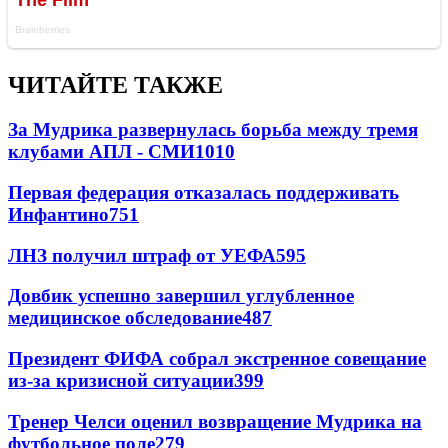
ЧИТАЙТЕ ТАКЖЕ
За Мудрика развернулась борьба между тремя
клубами АПЛ - СМИ
1010
Первая федерация отказалась поддерживать
Инфантино
751
ЛНЗ получил штраф от УЕФА
595
Довбик успешно завершил углубленное
медицинское обследование
487
Президент ФИФА собрал экстренное совещание
из-за кризисной ситуации
399
Тренер Челси оценил возвращение Мудрика на
футбольное поле
279