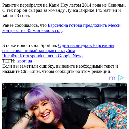
Ракитич перебрался на Капм Ноу летом 2014 года из Севильи.
С тех пор он сыграл за команду Луиса Энрике 145 матчей и
забил 23 гола.
Ранее сообщалось, что
Барселона готова предложить Месси
контракт на 35 млн евро в год
.
Эта же новость на iSport.ua:
Один из лиедров Барселоны
согласовал новый контракт с клубом
Читайте Korrespondent.net в Google News
ТЕГИ:
isport.ua
Если вы заметили ошибку, выделите необходимый текст и
нажмите Ctrl+Enter, чтобы сообщить об этом редакции.