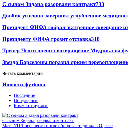
С сыном Зидана разорвали контракт
733
Довбик успешно завершил углубленное медицинск
Президент ФИФА собрал экстренное совещание из
Президенту ФИФА грозит отставка
318
Тренер Челси оценил возвращение Мудрика на фу
Звезда Барселоны поразил ярким перевоплощени
Читать комментарии
Новости футбола
Последние
Популярные
Комментируемые
С сыном Зидана разорвали контракт
Матч УПЛ перенесли после обстрела стадиона в Одессе