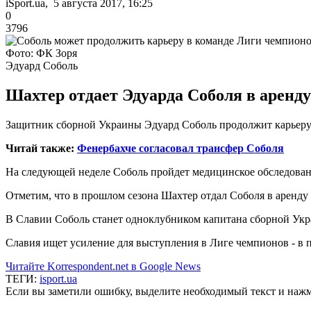
iSport.ua, 5 августа 2017, 16:25
0
3796
Фото: ФК Зоря
Эдуард Соболь
Шахтер отдает Эдуарда Соболя в аренду
Защитник сборной Украины Эдуард Соболь продолжит карьеру
Читай также:
Фенербахче согласовал трансфер Соболя
На следующей неделе Соболь пройдет медицинское обследовани
Отметим, что в прошлом сезона Шахтер отдал Соболя в аренду 
В Славии Соболь станет одноклубником капитана сборной Укр
Славия ищет усиление для выступления в Лиге чемпионов - в 
Читайте Korrespondent.net в Google News
ТЕГИ:
isport.ua
Если вы заметили ошибку, выделите необходимый текст и нажми