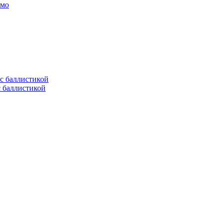
амо
с баллистикой