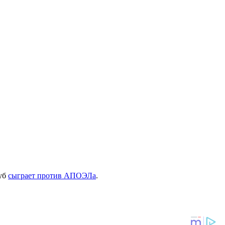
луб
сыграет против АПОЭЛа
.