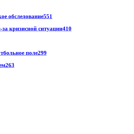
ое обследование
551
-за кризисной ситуации
410
тбольное поле
299
ем
263