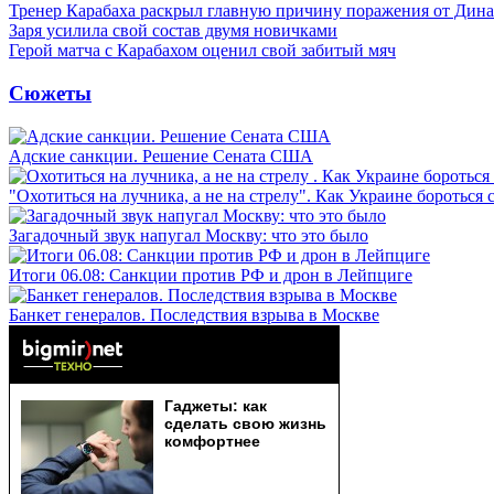
Тренер Карабаха раскрыл главную причину поражения от Дин
Заря усилила свой состав двумя новичками
Герой матча с Карабахом оценил свой забитый мяч
Сюжеты
Адские санкции. Решение Сената США
"Охотиться на лучника, а не на стрелу". Как Украине бороться 
Загадочный звук напугал Москву: что это было
Итоги 06.08: Санкции против РФ и дрон в Лейпциге
Банкет генералов. Последствия взрыва в Москве