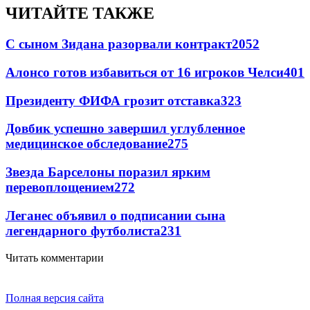
ЧИТАЙТЕ ТАКЖЕ
С сыном Зидана разорвали контракт
2052
Алонсо готов избавиться от 16 игроков Челси
401
Президенту ФИФА грозит отставка
323
Довбик успешно завершил углубленное
медицинское обследование
275
Звезда Барселоны поразил ярким
перевоплощением
272
Леганес объявил о подписании сына
легендарного футболиста
231
Читать комментарии
Полная версия сайта