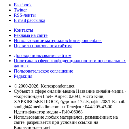
Facebook
Twitter
RSS-ленты
E-mail рассылка
Контакты
Реклама на сайте
Использование материалов korrespondent.net
Правила пользования сайтом
Договор пользования сайтом
Политика в сфере конфиденциальности и персональных
данных
Пользовательское соглашение
Редакция
© 2000-2026, Korrespondent.net
Субъект в сфере онлайн-медиа Название онлайн-медиа -
«КореспонденТ.net» Адрес: 02091, місто Київ,
ХАРКІВСЬКЕ ШОСЕ, будинок 172-Б, офіс 208/1 E-mail:
sunlight@mediadim.com.ua
Телефон: 044-205-43-00
Идентификатор медиа - R40-06068
Использование любых материалов, размещённых на
сайте, разрешается при условии ссылки на
Корреспондент.net.