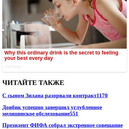
ЧИТАЙТЕ ТАКЖЕ
С сыном Зидана разорвали контракт
1170
Довбик успешно завершил углубленное
медицинское обследование
551
Президент ФИФА собрал экстренное совещание