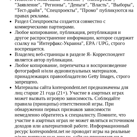
"Заявление", "Регионы", "Деньги", "Власть", "Выборы",
"Тест-драйв", "Спецпроекты", "Промо" публикуются на
правах рекламы.
Раздел Спецпроекты создается совместно с
коммерческими партнерами.
Любое копирование, публикация, републикация и
другое распространение информации, которое содержит
ссылку на "Интерфакс-Украина", EPA / UPG, строго
воспрещается.
Владелец веб-страницы в разделе Я- Корреспондент
является автор публикации.
Любое копирование, перепечатка и воспроизведение
фотографий и/или аудиовизуальных материалов,
принадлежащих правообладателю Getty Images, строго
запрещено.
Материалы сайта korrespondent.net предназначены для
лиц старше 21 года (21+). Участие в азартных играх
может вызвать игровую зависимость. Соблюдайте
правила (принципы) ответственной игры. При
обнаружении первых признаков зависимости
немедленно обратитесь к специалисту. Помните, что
участие в азартных играх не может являться источником
доходов или альтернативой работе. Информационный
ресурс korrespondent.net не проводит игры на реальные
и/или виртуальные деньги, сайт не принимает ни в