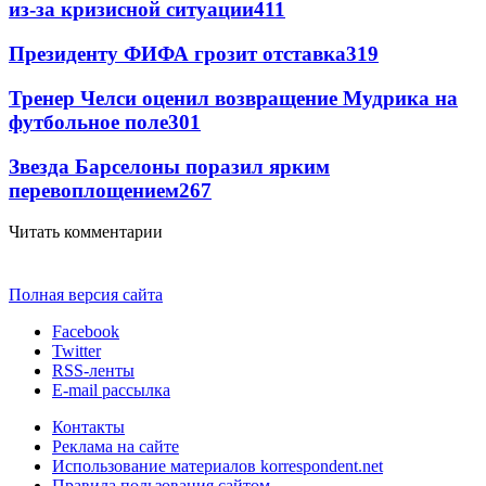
из-за кризисной ситуации
411
Президенту ФИФА грозит отставка
319
Тренер Челси оценил возвращение Мудрика на
футбольное поле
301
Звезда Барселоны поразил ярким
перевоплощением
267
Читать комментарии
Полная версия сайта
Facebook
Twitter
RSS-ленты
E-mail рассылка
Контакты
Реклама на сайте
Использование материалов korrespondent.net
Правила пользования сайтом