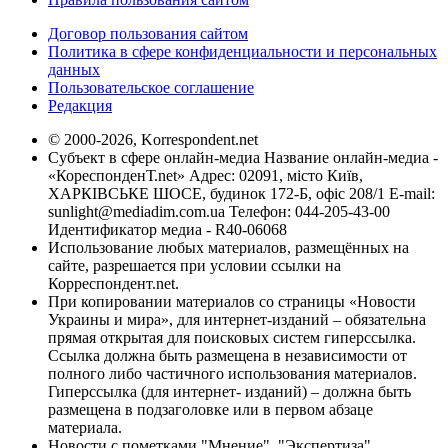
Договор пользования сайтом
Политика в сфере конфиденциальности и персональных
данных
Пользовательское соглашение
Редакция
© 2000-2026, Korrespondent.net
Субъект в сфере онлайн-медиа Название онлайн-медиа -
«КореспонденТ.net» Адрес: 02091, місто Київ,
ХАРКІВСЬКЕ ШОСЕ, будинок 172-Б, офіс 208/1 E-mail:
sunlight@mediadim.com.ua
Телефон: 044-205-43-00
Идентификатор медиа - R40-06068
Использование любых материалов, размещённых на
сайте, разрешается при условии ссылки на
Корреспондент.net.
При копировании материалов со страницы «Новости
Украины и мира», для интернет-изданий – обязательна
прямая открытая для поисковых систем гиперссылка.
Ссылка должна быть размещена в независимости от
полного либо частичного использования материалов.
Гиперссылка (для интернет- изданий) – должна быть
размещена в подзаголовке или в первом абзаце
материала.
Новости с пометками "Мнение", "Экспертиза",