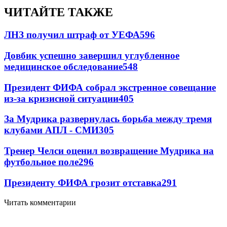
ЧИТАЙТЕ ТАКЖЕ
ЛНЗ получил штраф от УЕФА
596
Довбик успешно завершил углубленное
медицинское обследование
548
Президент ФИФА собрал экстренное совещание
из-за кризисной ситуации
405
За Мудрика развернулась борьба между тремя
клубами АПЛ - СМИ
305
Тренер Челси оценил возвращение Мудрика на
футбольное поле
296
Президенту ФИФА грозит отставка
291
Читать комментарии