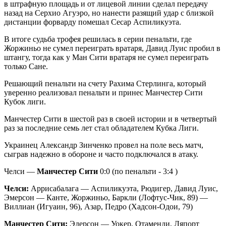
в штрафную площадь и от лицевой линии сделал передачу
назад на Серхио Агуэро, но нанести разящий удар с близкой
дистанции форварду помешал Сесар Аспиликуэта.
В итоге судьба трофея решилась в серии пенальти, где
Жоржиньо не сумел переиграть вратаря, Давид Луис пробил в
штангу, тогда как у Ман Сити вратаря не сумел переиграть
только Сане.
Решающий пенальти на счету Рахима Стерлинга, который
уверенно реализовал пенальти и принес Манчестер Сити
Кубок лиги.
Манчестер Сити в шестой раз в своей истории и в четвертый
раз за последние семь лет стал обладателем Кубка Лиги.
Украинец Александр Зинченко провел на поле весь матч,
сыграв надежно в обороне и часто подключался в атаку.
Челси —
Манчестер Сити
0:0 (по пенальти - 3:4 )
Челси:
Аррисабалага — Аспиликуэта, Рюдигер, Давид Луис,
Эмерсон — Канте, Жоржиньо, Баркли (Лофтус-Чик, 89) —
Виллиан (Игуаин, 96), Азар, Педро (Хадсон-Одои, 79)
Манчестер Сити:
Эдерсон — Уокер, Отаменди, Ляпорт