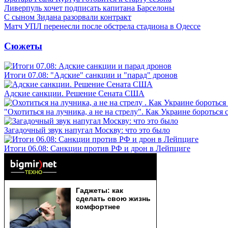
Ливерпуль хочет подписать капитана Барселоны
С сыном Зидана разорвали контракт
Матч УПЛ перенесли после обстрела стадиона в Одессе
Сюжеты
Итоги 07.08: "Адские" санкции и "парад" дронов
Адские санкции. Решение Сената США
"Охотиться на лучника, а не на стрелу". Как Украине бороться 
Загадочный звук напугал Москву: что это было
Итоги 06.08: Санкции против РФ и дрон в Лейпциге