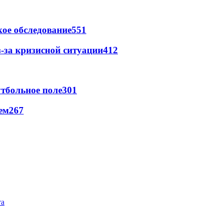
ое обследование
551
-за кризисной ситуации
412
тбольное поле
301
ем
267