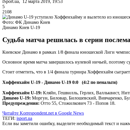
iSport.ua, 12 марта 2019, 19:53
5
2108
Фото: ФК Динамо Киев
Динамо Киев U-19
Судьба матча решилась в серии послем
Киевское Динамо в рамках 1/8 финала юношеской Лиги чемпи
Основное время матча завершилось нулевой ничьей, поэтому су
Стоит отметить, что в 1/4 финала турнира Хоффенхайм сыграет
Хоффенхайм U-19 - Динамо U-19 0:0 (4:2 по пенальти)
Хоффенхайм U-19:
Кляйн, Гешвилль, Герлих, Валльквист, Нит
Динамо U-19:
Моргун, Биловар, Билошевский, Вивчаренко, Бу
Предупреждения:
Отто 55, Стожилкович 73 - Попов 18.
Читайте Korrespondent.net в Google News
ТЕГИ:
isport.ua
Если вы заметили ошибку, выделите необходимый текст и нажми