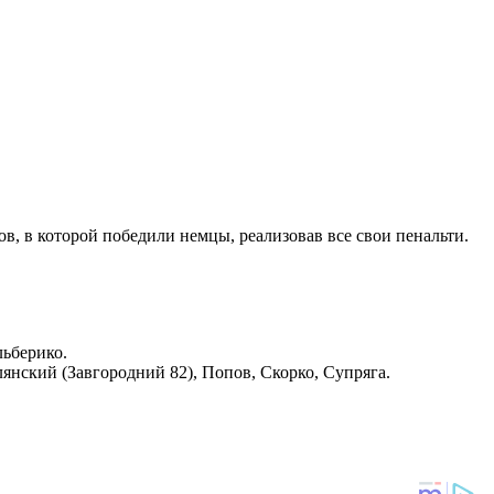
в, в которой победили немцы, реализовав все свои пенальти.
льберико.
нский (Завгородний 82), Попов, Скорко, Супряга.