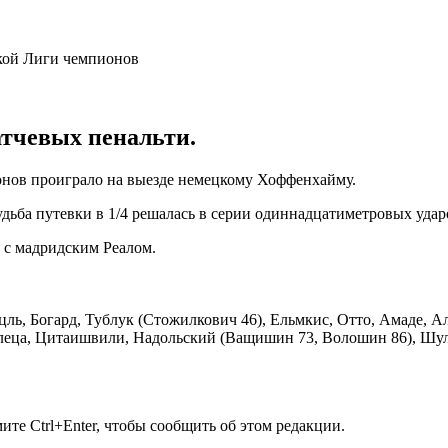
атчевых пенальти.
онов проиграло на выезде немецкому Хоффенхайму.
дьба путевки в 1/4 решалась в серии одиннадцатиметровых ударо
 с мадридским Реалом.
цль, Богард, Тублук (Стожилкович 46), Ельмкис, Отто, Амаде, А
леца, Цитаишвили, Надольский (Ващишин 73, Волошин 86), Шуля
те Ctrl+Enter, чтобы сообщить об этом редакции.