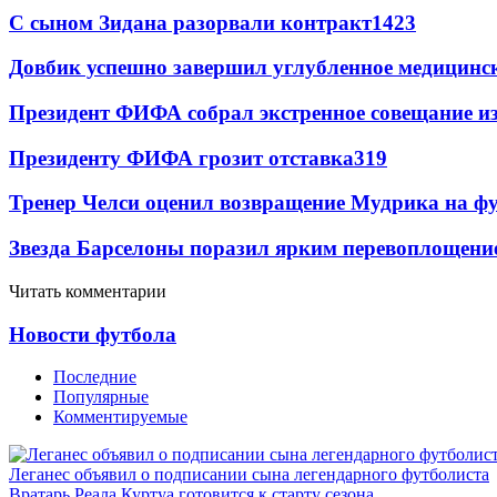
С сыном Зидана разорвали контракт
1423
Довбик успешно завершил углубленное медицинск
Президент ФИФА собрал экстренное совещание из
Президенту ФИФА грозит отставка
319
Тренер Челси оценил возвращение Мудрика на фу
Звезда Барселоны поразил ярким перевоплощени
Читать комментарии
Новости футбола
Последние
Популярные
Комментируемые
Леганес объявил о подписании сына легендарного футболиста
Вратарь Реала Куртуа готовится к старту сезона